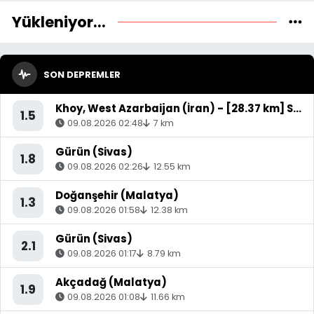
Yükleniyor...
SON DEPREMLER
Khoy, West Azarbaijan (İran) - [28.37 km] Saray (Van)
1.5
09.08.2026 02:48
7 km
Gürün (Sivas)
1.8
09.08.2026 02:26
12.55 km
Doğanşehir (Malatya)
1.3
09.08.2026 01:58
12.38 km
Gürün (Sivas)
2.1
09.08.2026 01:17
8.79 km
Akçadağ (Malatya)
1.9
09.08.2026 01:08
11.66 km