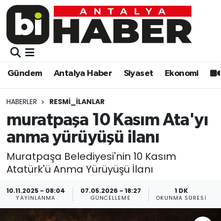
Gündem
Gündem
Muratpaşa Nöbetçi Eczaneler
Antalya Haber
Antalya Haber
Muratpaşa Hava Durumu
Gündem
Antalya Haber
Siyaset
Ekonomi
Siyaset
Siyaset
Muratpaşa Trafik Yoğunluk Haritası
HABERLER
RESMI_İLANLAR
Ekonomi
Eğitim
Süper Lig Puan Durumu ve Fikstür
muratpaşa 10 Kasım Ata'yı
anma yürüyüşü ilanı
Video
Ekonomi
Tüm Manşetler
Muratpaşa Belediyesi'nin 10 Kasım
Eğitim
Kültür-sanat
Son Dakika Haberleri
Atatürk'ü Anma Yürüyüşü İlanı
Kültür-sanat
Sağlık
Haber Arşivi
10.11.2025 - 08:04
07.05.2026 - 18:27
1 DK
YAYINLANMA
GÜNCELLEME
OKUNMA SÜRESI
Sağlık
Spor