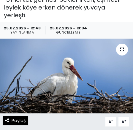
leylek köye erken dönerek yuvaya
Spor
Teknoloji
yerleşti.
Teknoloji
Yaşam
25.02.2026 - 12:48
25.02.2026 - 13:04
YAYINLANMA
GÜNCELLEME
Resmi İlanlar
Künye
Gizlilik Sözleşmesi
İletişim
Paylaş
-
+
A
A