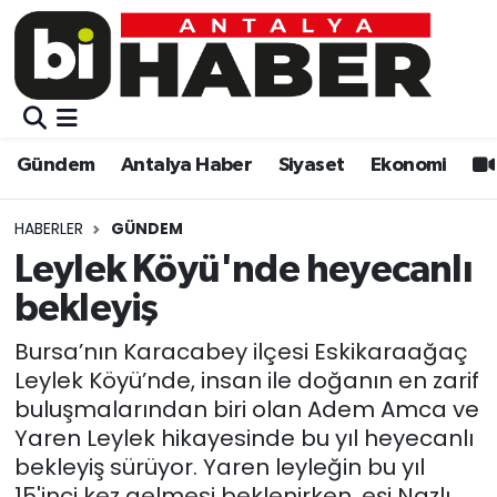
Gündem
Gündem
Muratpaşa Nöbetçi Eczaneler
Antalya Haber
Antalya Haber
Muratpaşa Hava Durumu
Gündem
Antalya Haber
Siyaset
Ekonomi
Siyaset
Siyaset
Muratpaşa Trafik Yoğunluk Haritası
HABERLER
GÜNDEM
Ekonomi
Eğitim
Süper Lig Puan Durumu ve Fikstür
Leylek Köyü'nde heyecanlı
bekleyiş
Video
Ekonomi
Tüm Manşetler
Bursa’nın Karacabey ilçesi Eskikaraağaç
Eğitim
Kültür-sanat
Son Dakika Haberleri
Leylek Köyü’nde, insan ile doğanın en zarif
buluşmalarından biri olan Adem Amca ve
Kültür-sanat
Sağlık
Haber Arşivi
Yaren Leylek hikayesinde bu yıl heyecanlı
bekleyiş sürüyor. Yaren leyleğin bu yıl
Sağlık
Spor
15'inci kez gelmesi beklenirken, eşi Nazlı