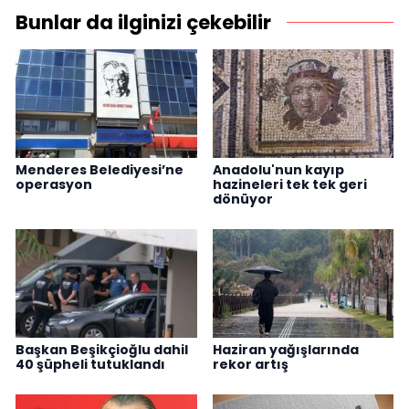
Bunlar da ilginizi çekebilir
Menderes Belediyesi’ne
Anadolu'nun kayıp
operasyon
hazineleri tek tek geri
dönüyor
Başkan Beşikçioğlu dahil
Haziran yağışlarında
40 şüpheli tutuklandı
rekor artış