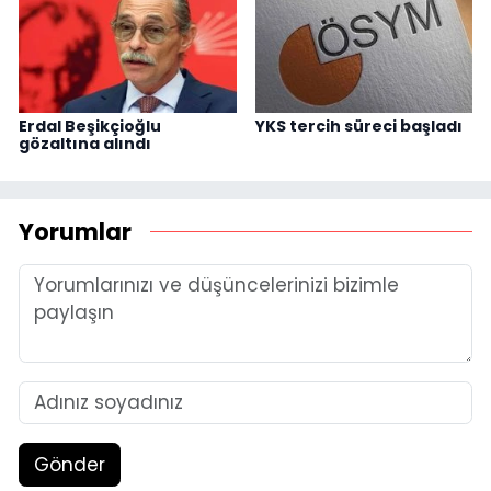
Erdal Beşikçioğlu
YKS tercih süreci başladı
gözaltına alındı
Yorumlar
Gönder