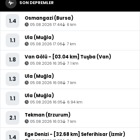
SON DEPREMLER
Osmangazi (Bursa)
1.4
05.08.2026 17:44
6 km
Ula (Muğla)
1.1
05.08.2026 17:06
7 km
Van Gölü - [03.04 km] Tuşba (Van)
1.8
05.08.2026 16:35
7.1 km
Ula (Muğla)
1.3
05.08.2026 16:08
7 km
Ula (Muğla)
1.1
05.08.2026 16:05
6.94 km
Tekman (Erzurum)
2.1
05.08.2026 16:03
7 km
Ege Denizi - [32.68 km] Seferihisar (İzmir)
1.4