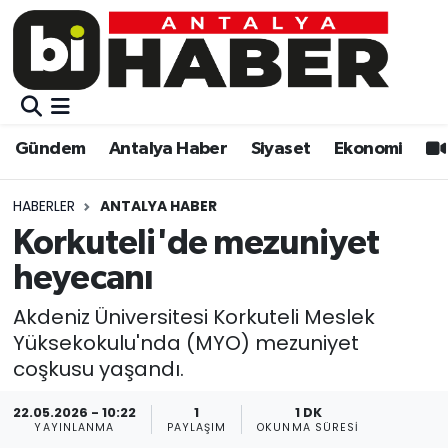
Gündem
Gündem
Muratpaşa Nöbetçi Eczaneler
Antalya Haber
Antalya Haber
Muratpaşa Hava Durumu
Gündem
Antalya Haber
Siyaset
Ekonomi
Siyaset
Siyaset
Muratpaşa Trafik Yoğunluk Haritası
HABERLER
ANTALYA HABER
Ekonomi
Eğitim
Süper Lig Puan Durumu ve Fikstür
Korkuteli'de mezuniyet
heyecanı
Video
Ekonomi
Tüm Manşetler
Akdeniz Üniversitesi Korkuteli Meslek
Eğitim
Kültür-sanat
Son Dakika Haberleri
Yüksekokulu'nda (MYO) mezuniyet
coşkusu yaşandı.
Kültür-sanat
Sağlık
Haber Arşivi
22.05.2026 - 10:22
1
1 DK
YAYINLANMA
PAYLAŞIM
OKUNMA SÜRESI
Sağlık
Spor