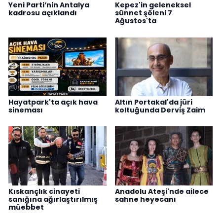
Yeni Parti’nin Antalya
Kepez'in geleneksel
kadrosu açıklandı
sünnet şöleni 7
Ağustos'ta
Hayatpark'ta açık hava
Altın Portakal'da jüri
sineması
koltuğunda Derviş Zaim
Kıskançlık cinayeti
Anadolu Ateşi'nde ailece
sanığına ağırlaştırılmış
sahne heyecanı
müebbet