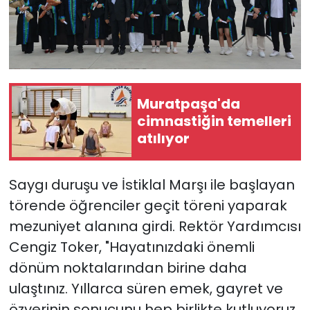
Muratpaşa'da
cimnastiğin temelleri
atılıyor
Saygı duruşu ve İstiklal Marşı ile başlayan
törende öğrenciler geçit töreni yaparak
mezuniyet alanına girdi. Rektör Yardımcısı
Cengiz Toker, "Hayatınızdaki önemli
dönüm noktalarından birine daha
ulaştınız. Yıllarca süren emek, gayret ve
özverinin sonucunu hep birlikte kutluyoruz.