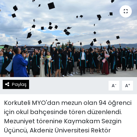
Spor
Teknoloji
Teknoloji
Yaşam
Resmi İlanlar
Künye
Gizlilik Sözleşmesi
İletişim
Paylaş
-
+
A
A
Korkuteli MYO'dan mezun olan 94 öğrenci
için okul bahçesinde tören düzenlendi.
Mezuniyet törenine Kaymakam Sezgin
Üçüncü, Akdeniz Üniversitesi Rektör