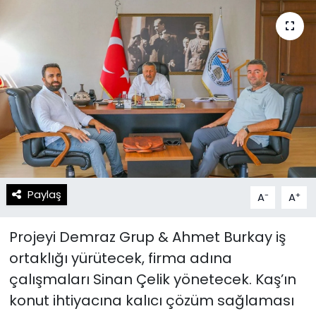
Spor
Teknoloji
Teknoloji
Yaşam
Resmi İlanlar
Künye
Gizlilik Sözleşmesi
İletişim
Paylaş
-
+
A
A
Projeyi Demraz Grup & Ahmet Burkay iş
ortaklığı yürütecek, firma adına
çalışmaları Sinan Çelik yönetecek. Kaş’ın
konut ihtiyacına kalıcı çözüm sağlaması