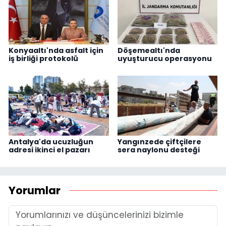
Konyaaltı'nda asfalt için
Döşemealtı'nda
iş birliği protokolü
uyuşturucu operasyonu
Antalya'da ucuzluğun
Yangınzede çiftçilere
adresi ikinci el pazarı
sera naylonu desteği
Yorumlar