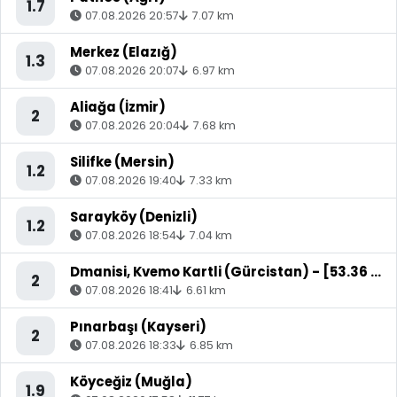
1.7
07.08.2026 20:57
7.07 km
Merkez (Elazığ)
1.3
07.08.2026 20:07
6.97 km
Aliağa (İzmir)
2
07.08.2026 20:04
7.68 km
Silifke (Mersin)
1.2
07.08.2026 19:40
7.33 km
Sarayköy (Denizli)
1.2
07.08.2026 18:54
7.04 km
Dmanisi, Kvemo Kartli (Gürcistan) - [53.36 km] Akyaka (Kars)
2
07.08.2026 18:41
6.61 km
Pınarbaşı (Kayseri)
2
07.08.2026 18:33
6.85 km
Köyceğiz (Muğla)
1.9