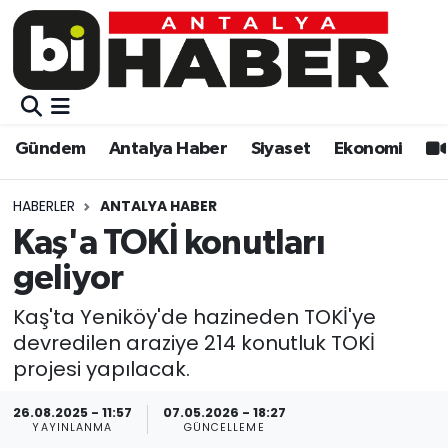
Gündem
Gündem
Muratpaşa Nöbetçi Eczaneler
Antalya Haber
Antalya Haber
Muratpaşa Hava Durumu
Gündem
Antalya Haber
Siyaset
Ekonomi
Siyaset
Siyaset
Muratpaşa Trafik Yoğunluk Haritası
HABERLER
ANTALYA HABER
Ekonomi
Eğitim
Süper Lig Puan Durumu ve Fikstür
Kaş'a TOKİ konutları
geliyor
Video
Ekonomi
Tüm Manşetler
Kaş'ta Yeniköy'de hazineden TOKİ'ye
Eğitim
Kültür-sanat
Son Dakika Haberleri
devredilen araziye 214 konutluk TOKİ
projesi yapılacak.
Kültür-sanat
Sağlık
Haber Arşivi
26.08.2025 - 11:57
07.05.2026 - 18:27
YAYINLANMA
GÜNCELLEME
Sağlık
Spor