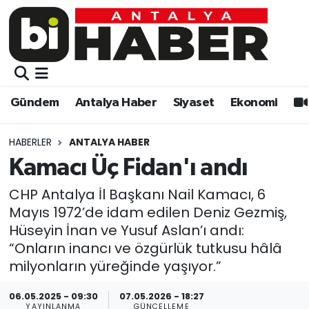
Gündem
Gündem
Muratpaşa Nöbetçi Eczaneler
Antalya Haber
Antalya Haber
Muratpaşa Hava Durumu
Gündem
Antalya Haber
Siyaset
Ekonomi
Siyaset
Siyaset
Muratpaşa Trafik Yoğunluk Haritası
HABERLER
ANTALYA HABER
Ekonomi
Eğitim
Süper Lig Puan Durumu ve Fikstür
Kamacı Üç Fidan'ı andı
Video
Ekonomi
Tüm Manşetler
CHP Antalya İl Başkanı Nail Kamacı, 6
Mayıs 1972’de idam edilen Deniz Gezmiş,
Eğitim
Kültür-sanat
Son Dakika Haberleri
Hüseyin İnan ve Yusuf Aslan’ı andı:
“Onların inancı ve özgürlük tutkusu hâlâ
Kültür-sanat
Sağlık
Haber Arşivi
milyonların yüreğinde yaşıyor.”
06.05.2025 - 09:30
07.05.2026 - 18:27
Sağlık
Spor
YAYINLANMA
GÜNCELLEME