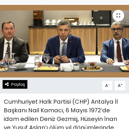
Spor
Teknoloji
Teknoloji
Yaşam
Resmi İlanlar
Künye
Gizlilik Sözleşmesi
İletişim
Paylaş
-
+
A
A
Cumhuriyet Halk Partisi (CHP) Antalya İl
Başkanı Nail Kamacı, 6 Mayıs 1972’de
idam edilen Deniz Gezmiş, Hüseyin İnan
ve Yusuf Aslan’ı ölüm yıl dönümlerinde