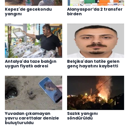
Kepez'de gecekondu
Alanyaspor’da 2 transfer
yangını
birden
Antalya'da taze balığın
Belçika'dan tatile gelen
uygun fiyatlı adresi
genç hayatını kaybetti
Yuvadan çıkamayan
Sazlık yangını
yavru carettalar denizle
söndürüldü
buluşturuldu