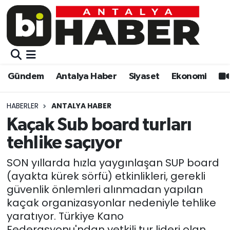
Gündem
Gündem
Muratpaşa Nöbetçi Eczaneler
Antalya Haber
Antalya Haber
Muratpaşa Hava Durumu
Gündem
Antalya Haber
Siyaset
Ekonomi
Siyaset
Siyaset
Muratpaşa Trafik Yoğunluk Haritası
HABERLER
ANTALYA HABER
Ekonomi
Eğitim
Süper Lig Puan Durumu ve Fikstür
Kaçak Sub board turları
tehlike saçıyor
Video
Ekonomi
Tüm Manşetler
SON yıllarda hızla yaygınlaşan SUP board
Eğitim
Kültür-sanat
Son Dakika Haberleri
(ayakta kürek sörfü) etkinlikleri, gerekli
güvenlik önlemleri alınmadan yapılan
Kültür-sanat
Sağlık
Haber Arşivi
kaçak organizasyonlar nedeniyle tehlike
yaratıyor. Türkiye Kano
Sağlık
Spor
Federasyonu'ndan yetkili tur lideri olan