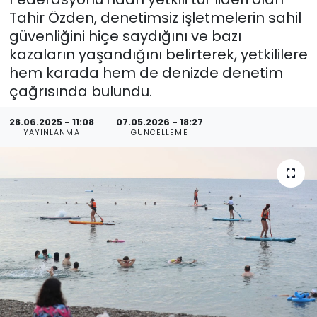
Tahir Özden, denetimsiz işletmelerin sahil
Spor
Teknoloji
güvenliğini hiçe saydığını ve bazı
kazaların yaşandığını belirterek, yetkililere
Teknoloji
Yaşam
hem karada hem de denizde denetim
çağrısında bulundu.
Resmi İlanlar
Künye
28.06.2025 - 11:08
07.05.2026 - 18:27
Gizlilik Sözleşmesi
YAYINLANMA
GÜNCELLEME
İletişim