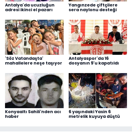
Antalya'da ucuzluğun
Yangınzede çiftçilere
adresi ikinci el pazarı
sera naylonu desteği
'Söz Vatandaşta'
Antalyaspor'da 16
mahallelere neşe taşıyor
dosyanın 9'u kapatıldı
Konyaaltı Sahili'nden acı
6 yaşındaki Yasin 6
haber
metrelik kuyuya düştü