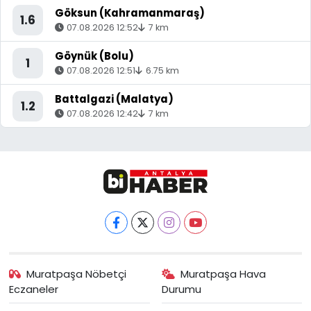
Göksun (Kahramanmaraş)
1.6
07.08.2026 12:52
7 km
Göynük (Bolu)
1
07.08.2026 12:51
6.75 km
Battalgazi (Malatya)
1.2
07.08.2026 12:42
7 km
Muratpaşa Nöbetçi
Muratpaşa Hava
Eczaneler
Durumu