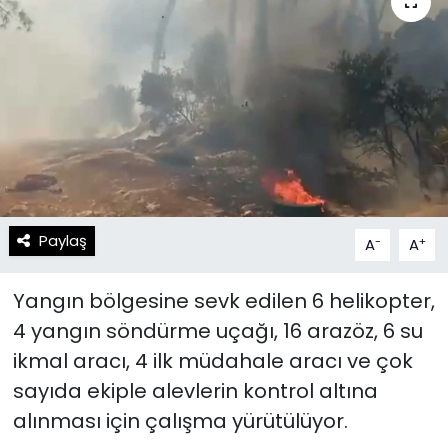
Spor
Teknoloji
Teknoloji
Yaşam
Resmi İlanlar
Künye
Gizlilik Sözleşmesi
İletişim
Paylaş
-
+
A
A
Yangın bölgesine sevk edilen 6 helikopter,
4 yangın söndürme uçağı, 16 arazöz, 6 su
ikmal aracı, 4 ilk müdahale aracı ve çok
sayıda ekiple alevlerin kontrol altına
alınması için çalışma yürütülüyor.