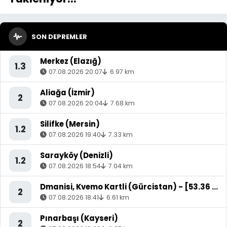
SON DEPREMLER
Merkez (Elazığ)
1.3
07.08.2026 20:07
6.97 km
Aliağa (İzmir)
2
07.08.2026 20:04
7.68 km
Silifke (Mersin)
1.2
07.08.2026 19:40
7.33 km
Sarayköy (Denizli)
1.2
07.08.2026 18:54
7.04 km
Dmanisi, Kvemo Kartli (Gürcistan) - [53.36 km] Akyaka (Kars)
2
07.08.2026 18:41
6.61 km
Pınarbaşı (Kayseri)
2