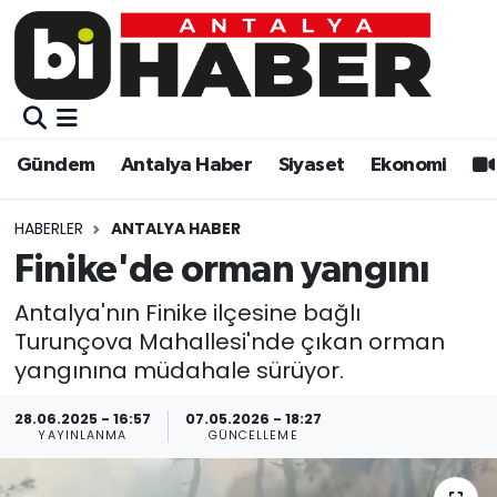
Gündem
Gündem
Muratpaşa Nöbetçi Eczaneler
Antalya Haber
Antalya Haber
Muratpaşa Hava Durumu
Gündem
Antalya Haber
Siyaset
Ekonomi
Siyaset
Siyaset
Muratpaşa Trafik Yoğunluk Haritası
HABERLER
ANTALYA HABER
Ekonomi
Eğitim
Süper Lig Puan Durumu ve Fikstür
Finike'de orman yangını
Video
Ekonomi
Tüm Manşetler
Antalya'nın Finike ilçesine bağlı
Turunçova Mahallesi'nde çıkan orman
Eğitim
Kültür-sanat
Son Dakika Haberleri
yangınına müdahale sürüyor.
28.06.2025 - 16:57
07.05.2026 - 18:27
Kültür-sanat
Sağlık
Haber Arşivi
YAYINLANMA
GÜNCELLEME
Sağlık
Spor