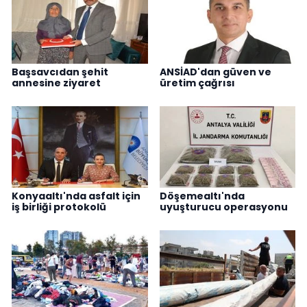
Başsavcıdan şehit
ANSİAD'dan güven ve
annesine ziyaret
üretim çağrısı
Konyaaltı'nda asfalt için
Döşemealtı'nda
iş birliği protokolü
uyuşturucu operasyonu