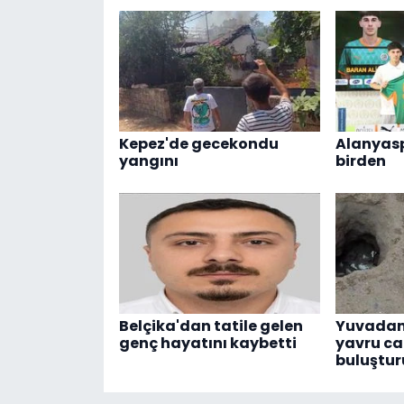
Kepez'de gecekondu
Alanyasp
yangını
birden
Belçika'dan tatile gelen
Yuvadan
genç hayatını kaybetti
yavru ca
buluştur