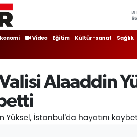
BI
65
D
47
E
Ekonomi
Video
Eğitim
Kültür-sanat
Sağlık
55
ST
64
GR
66
Bİ
Valisi Alaaddin Y
13
betti
n Yüksel, İstanbul'da hayatını kaybet