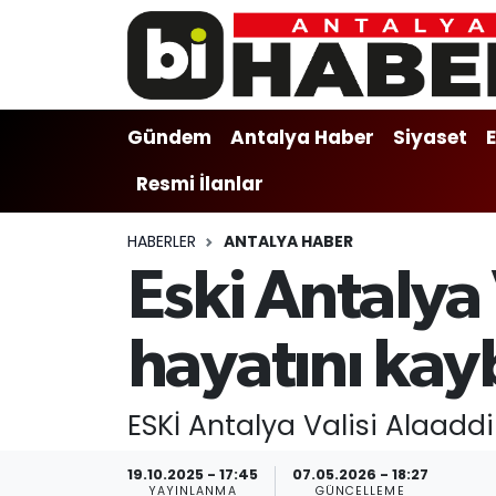
Gündem
Gündem
Muratpaşa Nöbetçi Eczaneler
Gündem
Antalya Haber
Siyaset
Antalya Haber
Antalya Haber
Muratpaşa Hava Durumu
Resmi İlanlar
Siyaset
Siyaset
Muratpaşa Trafik Yoğunluk Haritası
HABERLER
ANTALYA HABER
Ekonomi
Eğitim
Süper Lig Puan Durumu ve Fikstür
Eski Antalya 
Video
Ekonomi
Tüm Manşetler
hayatını kay
Eğitim
Kültür-sanat
Son Dakika Haberleri
ESKİ Antalya Valisi Alaaddi
Kültür-sanat
Sağlık
Haber Arşivi
19.10.2025 - 17:45
07.05.2026 - 18:27
Sağlık
Spor
YAYINLANMA
GÜNCELLEME