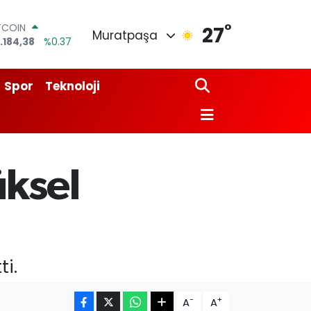
°
TCOIN
27
Muratpaşa
.184,38
%0.37
OLAR
,7239
%0.01
URO
Spor
Teknoloji
,1823
%-0.06
ERLİN
,4329
%-0.02
AM ALTIN
64.02
%0.05
ST100
üksel
.779
%-14
ti.
-
+
A
A