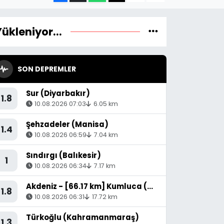
Yükleniyor...
SON DEPREMLER
Sur (Diyarbakır)
1.8
10.08.2026 07:03
6.05 km
Şehzadeler (Manisa)
1.4
10.08.2026 06:59
7.04 km
Sındırgı (Balıkesir)
1
10.08.2026 06:34
7.17 km
Akdeniz - [66.17 km] Kumluca (Antalya)
1.8
10.08.2026 06:31
17.72 km
Türkoğlu (Kahramanmaraş)
1.3