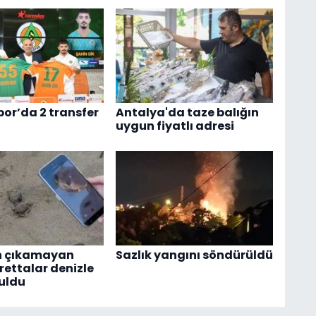
or’da 2 transfer
Antalya'da taze balığın
uygun fiyatlı adresi
 çıkamayan
Sazlık yangını söndürüldü
rettalar denizle
uldu