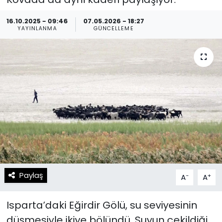
Spor
Teknoloji
16.10.2025 - 09:46
07.05.2026 - 18:27
YAYINLANMA
GÜNCELLEME
Teknoloji
Yaşam
Resmi İlanlar
Künye
Gizlilik Sözleşmesi
İletişim
Paylaş
-
+
A
A
Isparta’daki Eğirdir Gölü, su seviyesinin
düşmesiyle ikiye bölündü. Suyun çekildiği