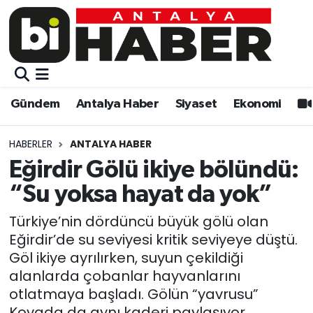
Gündem
Gündem
Muratpaşa Nöbetçi Eczaneler
Antalya Haber
Antalya Haber
Muratpaşa Hava Durumu
Gündem
Antalya Haber
Siyaset
Ekonomi
Siyaset
Siyaset
Muratpaşa Trafik Yoğunluk Haritası
HABERLER
ANTALYA HABER
Ekonomi
Eğitim
Süper Lig Puan Durumu ve Fikstür
Eğirdir Gölü ikiye bölündü:
“Su yoksa hayat da yok”
Video
Ekonomi
Tüm Manşetler
Türkiye’nin dördüncü büyük gölü olan
Eğitim
Kültür-sanat
Son Dakika Haberleri
Eğirdir’de su seviyesi kritik seviyeye düştü.
Göl ikiye ayrılırken, suyun çekildiği
Kültür-sanat
Sağlık
Haber Arşivi
alanlarda çobanlar hayvanlarını
otlatmaya başladı. Gölün “yavrusu”
Sağlık
Spor
Kovada da aynı kaderi paylaşıyor.