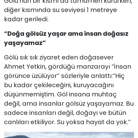
Gölü’nün bir kısmı da tamamen kururken,
diğer kısmında su seviyesi 1 metreye
kadar geriledi.
“Doğa gölsüz yaşar ama insan doğasız
yaşayamaz”
Gölü sık sık ziyaret eden doğasever
Ahmet Yetkin, gördüğü manzarayı “İnsan
görünce üzülüyor” sözleriyle anlattı:“Hiç
bu kadar çekileceğini, kuruyacağını
düşünmemiştim. Göl insana muhtaç
değil, ama insanlar gölsüz yaşayamaz. Bu
sadece insanları değil, doğayı ve bütün
canlıları etkiliyor. Su yoksa hayat da yok.”