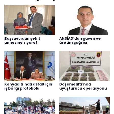
Başsavcıdan şehit
ANSİAD'dan güven ve
annesine ziyaret
üretim çağrısı
Konyaaltı'nda asfalt için
Döşemealtı'nda
iş birliği protokolü
uyuşturucu operasyonu