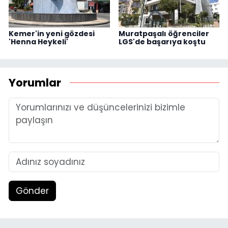
Kemer'in yeni gözdesi
Muratpaşalı öğrenciler
'Henna Heykeli'
LGS'de başarıya koştu
Yorumlar
Gönder