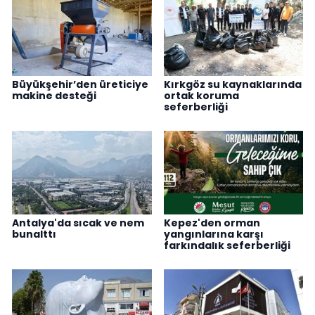
Büyükşehir’den üreticiye
Kırkgöz su kaynaklarında
makine desteği
ortak koruma
seferberliği
Antalya'da sıcak ve nem
Kepez'den orman
bunalttı
yangınlarına karşı
farkındalık seferberliği