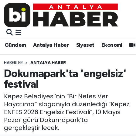
Gündem
Gündem
Muratpaşa Nöbetçi Eczaneler
Antalya Haber
Antalya Haber
Muratpaşa Hava Durumu
Gündem
Antalya Haber
Siyaset
Ekonomi
Siyaset
Siyaset
Muratpaşa Trafik Yoğunluk Haritası
HABERLER
ANTALYA HABER
Ekonomi
Eğitim
Süper Lig Puan Durumu ve Fikstür
Dokumapark'ta 'engelsiz'
festival
Video
Ekonomi
Tüm Manşetler
Kepez Belediyesi’nin “Bir Nefes Ver
Eğitim
Kültür-sanat
Son Dakika Haberleri
Hayatıma” sloganıyla düzenlediği “Kepez
ENFES 2026 Engelsiz Festivali”, 10 Mayıs
Kültür-sanat
Sağlık
Haber Arşivi
Pazar günü Dokumapark’ta
gerçekleştirilecek.
Sağlık
Spor