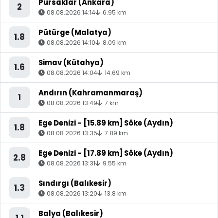
Pursaklar (Ankara)
2
08.08.2026 14:14
6.95 km
Pütürge (Malatya)
1.8
08.08.2026 14:10
8.09 km
Simav (Kütahya)
1.6
08.08.2026 14:04
14.69 km
Andırın (Kahramanmaraş)
1
08.08.2026 13:49
7 km
Ege Denizi - [15.89 km] Söke (Aydın)
1.8
08.08.2026 13:35
7.89 km
Ege Denizi - [17.89 km] Söke (Aydın)
2.8
08.08.2026 13:31
9.55 km
Sındırgı (Balıkesir)
1.3
08.08.2026 13:20
13.8 km
Balya (Balıkesir)