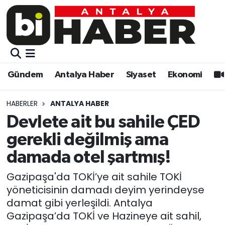
Gündem
Gündem
Muratpaşa Nöbetçi Eczaneler
Antalya Haber
Antalya Haber
Muratpaşa Hava Durumu
Gündem
Antalya Haber
Siyaset
Ekonomi
Siyaset
Siyaset
Muratpaşa Trafik Yoğunluk Haritası
HABERLER
ANTALYA HABER
Ekonomi
Eğitim
Süper Lig Puan Durumu ve Fikstür
Devlete ait bu sahile ÇED
gerekli değilmiş ama
Video
Ekonomi
Tüm Manşetler
damada otel şartmış!
Eğitim
Kültür-sanat
Son Dakika Haberleri
Gazipaşa'da TOKİ’ye ait sahile TOKİ
yöneticisinin damadı deyim yerindeyse
Kültür-sanat
Sağlık
Haber Arşivi
damat gibi yerleşildi. Antalya
Gazipaşa’da TOKİ ve Hazineye ait sahil,
Sağlık
Spor