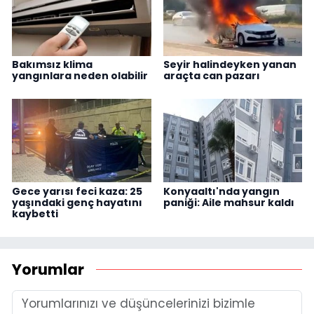
Bakımsız klima
Seyir halindeyken yanan
yangınlara neden olabilir
araçta can pazarı
Gece yarısı feci kaza: 25
Konyaaltı'nda yangın
yaşındaki genç hayatını
paniği: Aile mahsur kaldı
kaybetti
Yorumlar