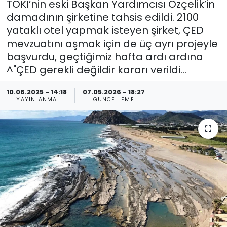
TOKİ’nin eski Başkan Yardımcısı Özçelik’in
damadının şirketine tahsis edildi. 2100
Spor
Teknoloji
yataklı otel yapmak isteyen şirket, ÇED
mevzuatını aşmak için de üç ayrı projeyle
Teknoloji
Yaşam
başvurdu, geçtiğimiz hafta ardı ardına
^"ÇED gerekli değildir kararı verildi…
Resmi İlanlar
Künye
10.06.2025 - 14:18
07.05.2026 - 18:27
Gizlilik Sözleşmesi
YAYINLANMA
GÜNCELLEME
İletişim