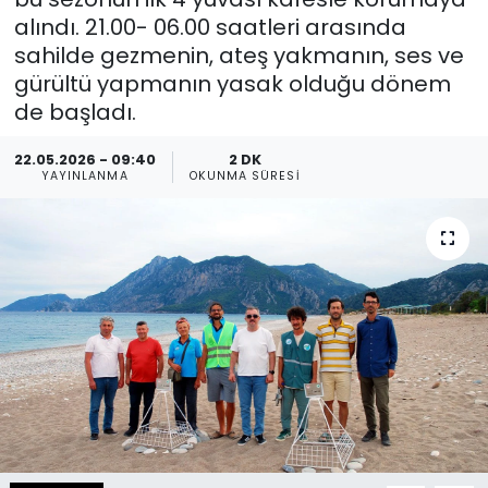
alındı. 21.00- 06.00 saatleri arasında
Spor
Teknoloji
sahilde gezmenin, ateş yakmanın, ses ve
gürültü yapmanın yasak olduğu dönem
Teknoloji
Yaşam
de başladı.
Resmi İlanlar
Künye
22.05.2026 - 09:40
2 DK
YAYINLANMA
OKUNMA SÜRESI
Gizlilik Sözleşmesi
İletişim