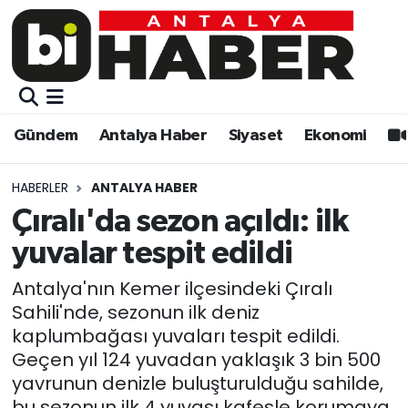
Gündem
Gündem
Muratpaşa Nöbetçi Eczaneler
Antalya Haber
Antalya Haber
Muratpaşa Hava Durumu
Gündem
Antalya Haber
Siyaset
Ekonomi
Siyaset
Siyaset
Muratpaşa Trafik Yoğunluk Haritası
HABERLER
ANTALYA HABER
Ekonomi
Eğitim
Süper Lig Puan Durumu ve Fikstür
Çıralı'da sezon açıldı: ilk
yuvalar tespit edildi
Video
Ekonomi
Tüm Manşetler
Antalya'nın Kemer ilçesindeki Çıralı
Eğitim
Kültür-sanat
Son Dakika Haberleri
Sahili'nde, sezonun ilk deniz
kaplumbağası yuvaları tespit edildi.
Kültür-sanat
Sağlık
Haber Arşivi
Geçen yıl 124 yuvadan yaklaşık 3 bin 500
yavrunun denizle buluşturulduğu sahilde,
Sağlık
Spor
bu sezonun ilk 4 yuvası kafesle korumaya