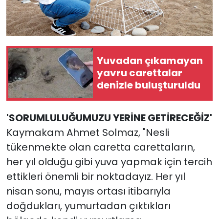
Yuvadan çıkamayan
yavru carettalar
denizle buluşturuldu
'SORUMLULUĞUMUZU YERİNE GETİRECEĞİZ'
Kaymakam Ahmet Solmaz, "Nesli
tükenmekte olan caretta carettaların,
her yıl olduğu gibi yuva yapmak için tercih
ettikleri önemli bir noktadayız. Her yıl
nisan sonu, mayıs ortası itibarıyla
doğdukları, yumurtadan çıktıkları