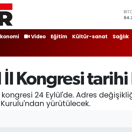
BIT
64.
DO
47,
EU
Ekonomi
Video
Eğitim
Kültür-sanat
Sağlık
55,
STE
64,
GRA
651
BİS
İl Kongresi tarihi 
13.
kongresi 24 Eylül'de. Adres değişikliğ
 Kurulu'ndan yürütülecek.