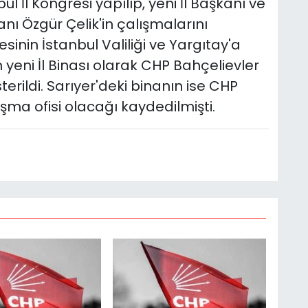
İl Kongresi yapılıp, yeni İl Başkanı ve
anı Özgür Çelik'in çalışmalarını
esinin İstanbul Valiliği ve Yargıtay'a
nin yeni İl Binası olarak CHP Bahçelievler
erildi. Sarıyer'deki binanın ise CHP
şma ofisi olacağı kaydedilmişti.