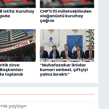
 istifa: Kurultay
CHP'li 111 milletvekilinden
apıda
olağanüstü kurultay
çağrısı
itik zirve:
“Muhafazakar iktidar
 Başkanları
kumarı serbest, çiftçiyi
a toplandı
yalnız bıraktı”