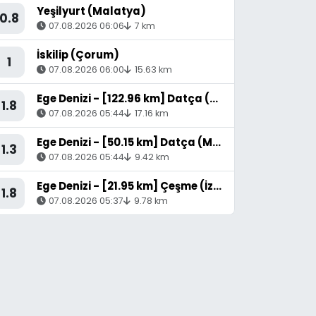
Yeşilyurt (Malatya)
0.8
07.08.2026 06:06
7 km
İskilip (Çorum)
1
07.08.2026 06:00
15.63 km
Ege Denizi - [122.96 km] Datça (Muğla)
1.8
07.08.2026 05:44
17.16 km
Ege Denizi - [50.15 km] Datça (Muğla)
1.3
07.08.2026 05:44
9.42 km
Ege Denizi - [21.95 km] Çeşme (İzmir)
1.8
07.08.2026 05:37
9.78 km