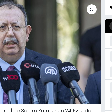
r 1. İlçe Seçim Kurulu'nun 24 Eylül’de