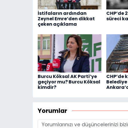
İstifaların ardından
CHP’de 28
Zeynel Emre’den dikkat
süreci k
çeken açıklama
Burcu Köksal AK Parti’ye
CHP’de kr
geçiyor mu? Burcu Köksal
Belediye
kimdir?
Ankara’d
Yorumlar