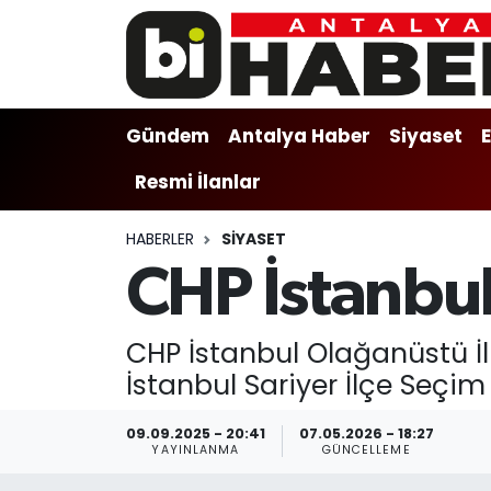
Gündem
Gündem
Muratpaşa Nöbetçi Eczaneler
Gündem
Antalya Haber
Siyaset
Antalya Haber
Antalya Haber
Muratpaşa Hava Durumu
Resmi İlanlar
Siyaset
Siyaset
Muratpaşa Trafik Yoğunluk Haritası
HABERLER
SIYASET
Ekonomi
Eğitim
Süper Lig Puan Durumu ve Fikstür
CHP İstanbul 
Video
Ekonomi
Tüm Manşetler
CHP İstanbul Olağanüstü İl 
Eğitim
Kültür-sanat
Son Dakika Haberleri
İstanbul Sariyer İlçe Seçim
Kültür-sanat
Sağlık
Haber Arşivi
09.09.2025 - 20:41
07.05.2026 - 18:27
YAYINLANMA
GÜNCELLEME
Sağlık
Spor