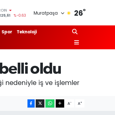
°
COIN
26
Muratpaşa
225,61
%-0.63
LAR
7143
%0.16
RO
Spor
Teknoloji
0317
%-0.02
RLİN
2463
%0.07
M ALTIN
0.40
%0.45
T100
belli oldu
799
%70
i nedeniyle iş ve işlemler
-
+
A
A