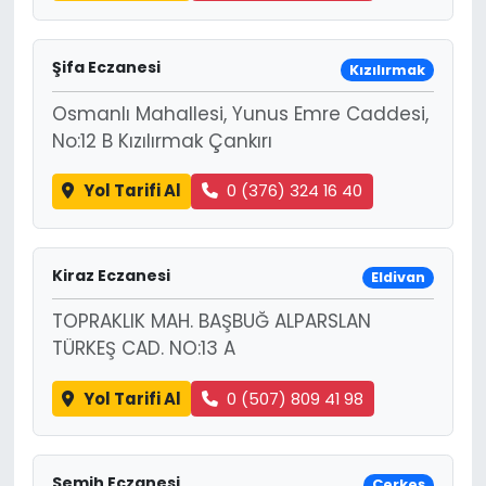
Şifa Eczanesi
Kızılırmak
Osmanlı Mahallesi, Yunus Emre Caddesi,
No:12 B Kızılırmak Çankırı
Yol Tarifi Al
0 (376) 324 16 40
Kiraz Eczanesi
Eldivan
TOPRAKLIK MAH. BAŞBUĞ ALPARSLAN
TÜRKEŞ CAD. NO:13 A
Yol Tarifi Al
0 (507) 809 41 98
Semih Eczanesi
Çerkeş