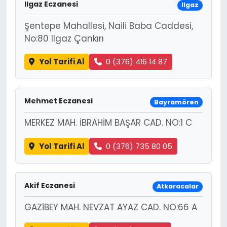
Ilgaz Eczanesi
Ilgaz
Şentepe Mahallesi, Naili Baba Caddesi,
No:80 Ilgaz Çankırı
Yol Tarifi Al
0 (376) 416 14 87
Mehmet Eczanesi
Bayramören
MERKEZ MAH. İBRAHİM BAŞAR CAD. NO:1 C
Yol Tarifi Al
0 (376) 735 80 05
Akif Eczanesi
Atkaracalar
GAZİBEY MAH. NEVZAT AYAZ CAD. NO:66 A