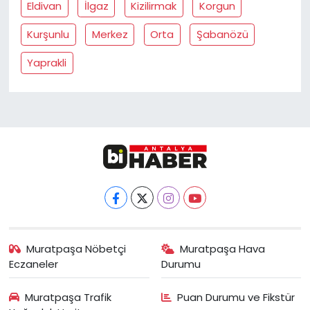
Eldivan
İlgaz
Kizilirmak
Korgun
Kurşunlu
Merkez
Orta
Şabanözü
Yaprakli
Muratpaşa Nöbetçi
Muratpaşa Hava
Eczaneler
Durumu
Muratpaşa Trafik
Puan Durumu ve Fikstür