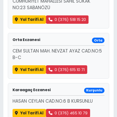
CUMHURIYET MAHALLESI SAHIL SOKAK
NO:23 SABANÖZÜ
Yol Tarifi Al
0 (376) 518 15 20
Orta Eczanesi
Orta
CEM SULTAN MAH. NEVZAT AYAZ CAD.NO:5
B-C
Yol Tarifi Al
0 (376) 615 10 71
Karaagaç Eczanesi
Kurşunlu
HASAN CEYLAN CAD.NO.6 B KURSUNLU
Yol Tarifi Al
0 (376) 465 10 79