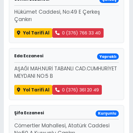
Hükümet Caddesi, No:49 E Çerkeş
Çankırı
Yol Tarifi Al
0 (376) 766 33 40
Eda Eczanesi
Yapraklı
AŞAĞI MAH.NURİ TABANLI CAD.CUMHURİYET
MEYDANI NO:5 B
Yol Tarifi Al
0 (376) 361 20 49
Şifa Eczanesi
Kurşunlu
Cömertler Mahallesi, Atatürk Caddesi
No:50 A Kurşunlu Çankırı