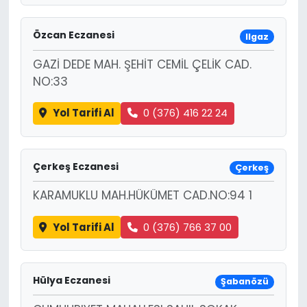
Özcan Eczanesi
Ilgaz
GAZİ DEDE MAH. ŞEHİT CEMİL ÇELİK CAD.
NO:33
Yol Tarifi Al
0 (376) 416 22 24
Çerkeş Eczanesi
Çerkeş
KARAMUKLU MAH.HÜKÜMET CAD.NO:94 1
Yol Tarifi Al
0 (376) 766 37 00
Hülya Eczanesi
Şabanözü