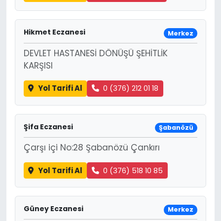
Hikmet Eczanesi
Merkez
DEVLET HASTANESİ DÖNÜŞÜ ŞEHİTLİK
KARŞISI
Yol Tarifi Al
0 (376) 212 01 18
Şifa Eczanesi
Şabanözü
Çarşı içi No:28 Şabanözü Çankırı
Yol Tarifi Al
0 (376) 518 10 85
Güney Eczanesi
Merkez