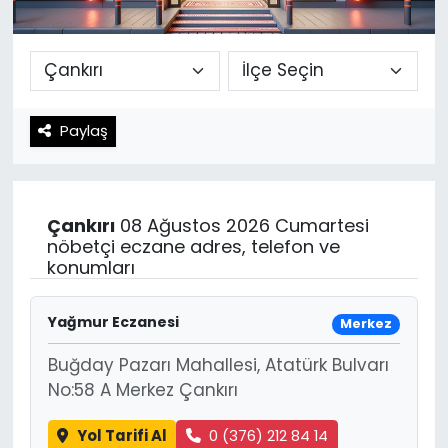
Spor
Teknoloji
Teknoloji
Yaşam
Paylaş
Resmi İlanlar
Künye
Gizlilik Sözleşmesi
Çankırı
08 Ağustos 2026 Cumartesi
İletişim
nöbetçi eczane adres, telefon ve
konumları
Yağmur Eczanesi
Merkez
Buğday Pazarı Mahallesi, Atatürk Bulvarı
No:58 A Merkez Çankırı
Yol Tarifi Al
0 (376) 212 84 14