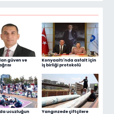
dan güven ve
Konyaaltı'nda asfalt için
ağrısı
iş birliği protokolü
'da ucuzluğun
Yangınzede çiftçilere