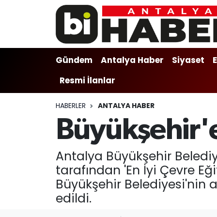
Gündem
Gündem
Muratpaşa Nöbetçi Eczaneler
Gündem
Antalya Haber
Siyaset
Antalya Haber
Antalya Haber
Muratpaşa Hava Durumu
Resmi İlanlar
Siyaset
Siyaset
Muratpaşa Trafik Yoğunluk Haritası
HABERLER
ANTALYA HABER
Ekonomi
Eğitim
Süper Lig Puan Durumu ve Fikstür
Büyükşehir'e
Video
Ekonomi
Tüm Manşetler
Antalya Büyükşehir Belediy
Eğitim
Kültür-sanat
Son Dakika Haberleri
tarafından 'En İyi Çevre Eğ
Büyükşehir Belediyesi'nin 
Kültür-sanat
Sağlık
Haber Arşivi
edildi.
Sağlık
Spor