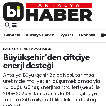
Gündem
Gündem
Muratpaşa Nöbetçi Eczaneler
Antalya Haber
Antalya Haber
Muratpaşa Hava Durumu
Gündem
Antalya Haber
Siyaset
Ekonomi
Siyaset
Siyaset
Muratpaşa Trafik Yoğunluk Haritası
HABERLER
ANTALYA HABER
Ekonomi
Eğitim
Süper Lig Puan Durumu ve Fikstür
Büyükşehir'den çiftçiye
enerji desteği
Video
Ekonomi
Tüm Manşetler
Antalya Büyükşehir Belediyesi, tarımsal
Eğitim
Kültür-sanat
Son Dakika Haberleri
üretimde maliyetleri düşürmek amacıyla
kurduğu Güneş Enerji Santralleri (GES) ile
Kültür-sanat
Sağlık
Haber Arşivi
2019-2025 yılları arasında 19 bin çiftçiye
toplam 345 milyon TL’lik elektrik desteği
Sağlık
Spor
sağladı.