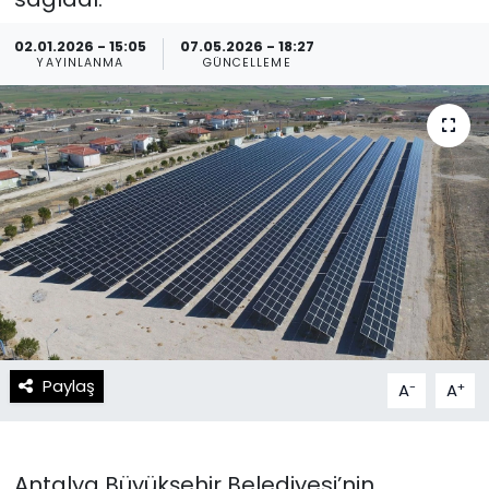
Spor
Teknoloji
02.01.2026 - 15:05
07.05.2026 - 18:27
YAYINLANMA
GÜNCELLEME
Teknoloji
Yaşam
Resmi İlanlar
Künye
Gizlilik Sözleşmesi
İletişim
Paylaş
-
+
A
A
Antalya Büyükşehir Belediyesi’nin