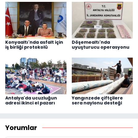
Konyaaltı'nda asfalt için
Döşemealtı'nda
iş birliği protokolü
uyuşturucu operasyonu
Antalya'da ucuzluğun
Yangınzede çiftçilere
adresi ikinci el pazarı
sera naylonu desteği
Yorumlar