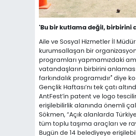
'Bu bir kutlama değil, birbirin
Aile ve Sosyal Hizmetler İl Müdü
kurumsallaşan bir organizasyon
programları yapmamızdaki amaç
vatandaşların birbirini anlaması
farkındalık programıdır" diye kon
Gençlik Haftası’nı tek çatı altı
AntFest’in patent ve logo tescilin
erişilebilirlik alanında önemli
Sökmen, “Açık alanlarda Türkiye b
tüm toplu taşıma araçları ve raylı
Bugün de 14 belediyeye erişilebil