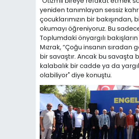
“Otizmli bireye refakat etmek sa
yeniden tanımlayan sessiz kahram
çocuklarımızın bir bakışından, b
okumayı öğreniyoruz. Bu sadece ik
Toplumdaki önyargılı bakışların a
Mızrak, “Çoğu insanın sıradan g
bir savaştır. Ancak bu savaşta ba
kalabalık bir cadde ya da yargıla
olabiliyor" diye konuştu.