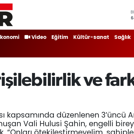
D
4
E
5
S
Ekonomi
Video
Eğitim
Kültür-sanat
Sağlık
6
G
6
B
1
B
şilebilirlik ve far
6
ası kapsamında düzenlenen 3’üncü An
nuşan Vali Hulusi Şahin, engelli bir
, “Onları ötekileştirmeyelim, sahipl