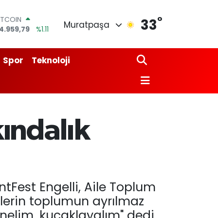
°
OLAR
33
Muratpaşa
7,7436
%0.18
URO
5,2510
%0.32
TERLİN
Spor
Teknoloji
4,4811
%0.38
RAM ALTIN
660.55
%0.03
İST100
3.779
%-14
ITCOIN
kındalık
4.959,79
%1.11
tFest Engelli, Aile Toplum
eylerin toplumun ayrılmaz
enelim, kucaklayalım" dedi.