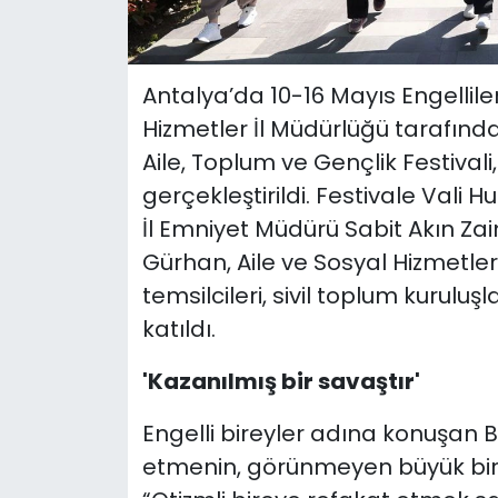
Antalya’da 10-16 Mayıs Engellil
Hizmetler İl Müdürlüğü tarafınd
Aile, Toplum ve Gençlik Festival
gerçekleştirildi. Festivale Vali Hu
İl Emniyet Müdürü Sabit Akın Za
Gürhan, Aile ve Sosyal Hizmetle
temsilcileri, sivil toplum kuruluşl
katıldı.
'Kazanılmış bir savaştır'
Engelli bireyler adına konuşan Bi
etmenin, görünmeyen büyük bir