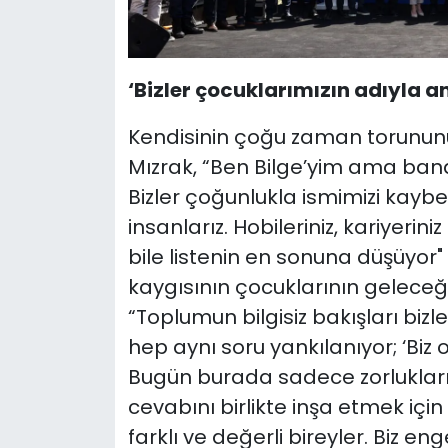
‘Bizler çocuklarımızın adıyla an
Kendisinin çoğu zaman torununu
Mızrak, “Ben Bilge’yim ama bana
Bizler çoğunlukla ismimizi kayb
insanlarız. Hobileriniz, kariyerin
bile listenin en sonuna düşüyor" 
kaygısının çocuklarının geleceği
“Toplumun bilgisiz bakışları biz
hep aynı soru yankılanıyor; ‘Bi
Bugün burada sadece zorlukları
cevabını birlikte inşa etmek içi
farklı ve değerli bireyler. Biz en