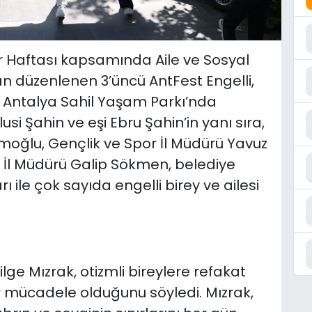
er Haftası kapsamında Aile ve Sosyal
an düzenlenen 3’üncü AntFest Engelli,
i, Antalya Sahil Yaşam Parkı’nda
lusi Şahin ve eşi Ebru Şahin’in yanı sıra,
imoğlu, Gençlik ve Spor İl Müdürü Yavuz
r İl Müdürü Galip Sökmen, belediye
arı ile çok sayıda engelli birey ve ailesi
lge Mızrak, otizmli bireylere refakat
 mücadele olduğunu söyledi. Mızrak,