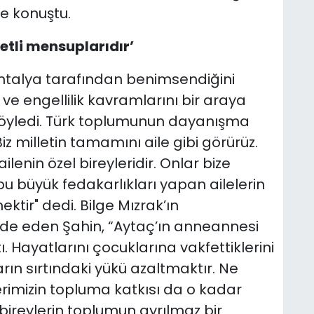
ye konuştu.
tli mensuplarıdır’
 Antalya tarafından benimsendiğini
ik ve engellilik kavramlarını bir araya
söyledi. Türk toplumunun dayanışma
iz milletin tamamını aile gibi görürüz.
ilenin özel bireyleridir. Onlar bize
bu büyük fedakarlıkları yapan ailelerin
ktir" dedi. Bilge Mızrak’ın
ade eden Şahin, “Aytaç’ın anneannesi
 Hayatlarını çocuklarına vakfettiklerini
arın sırtındaki yükü azaltmaktır. Ne
erimizin topluma katkısı da o kadar
 bireylerin toplumun ayrılmaz bir