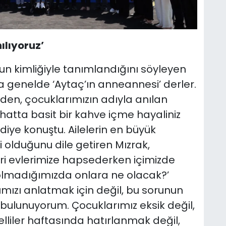
ılıyoruz’
n kimliğiyle tanımlandığını söyleyen
 genelde ‘Aytaç’ın anneannesi’ derler.
eden, çocuklarımızın adıyla anılan
iz hatta basit bir kahve içme hayaliniz
diye konuştu. Ailelerin en büyük
 olduğunu dile getiren Mızrak,
leri evlerimize hapsederken içimizde
z olmadığımızda onlara ne olacak?’
mızı anlatmak için değil, bu sorunun
n bulunuyorum. Çocuklarımız eksik değil,
gelliler haftasında hatırlanmak değil,