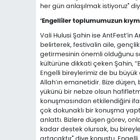
her gün anlaşılmak istiyoruz" di
‘Engelliler toplumumuzun kıyme
Vali Hulusi Şahin ise AntFest’in
belirterek, festivalin aile, gençl
getirmesinin önemli olduğunu 
kültürüne dikkati çeken Şahin, “B
Engelli bireylerimiz de bu büyük a
Allah’ın emanetidir. Bize düşen, 
yükünü bir nebze olsun hafifletme
konuşmasından etkilendiğini if
çok dokunaklı bir konuşma yaptı.
anlattı. Bizlere düşen görev, onl
kadar destek olursak, bu bireyl
artacaktır" diye konuştu. Engelli