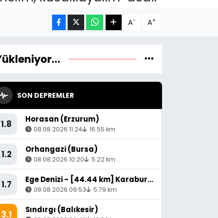
-
+
A
A
Yükleniyor...
SON DEPREMLER
Horasan (Erzurum)
1.8
08.08.2026 11:24
16.55 km
Orhangazi (Bursa)
1.2
08.08.2026 10:20
5.22 km
Ege Denizi - [44.44 km] Karaburun (İzmir)
1.7
08.08.2026 09:53
5.79 km
Sındırgı (Balıkesir)
3.1