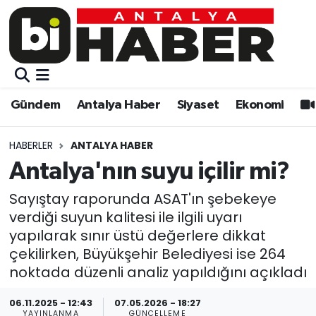
Gündem
Gündem
Muratpaşa Nöbetçi Eczaneler
Antalya Haber
Antalya Haber
Muratpaşa Hava Durumu
Gündem
Antalya Haber
Siyaset
Ekonomi
Siyaset
Siyaset
Muratpaşa Trafik Yoğunluk Haritası
HABERLER
ANTALYA HABER
Ekonomi
Eğitim
Süper Lig Puan Durumu ve Fikstür
Antalya'nın suyu içilir mi?
Video
Ekonomi
Tüm Manşetler
Sayıştay raporunda ASAT'ın şebekeye
verdiği suyun kalitesi ile ilgili uyarı
Eğitim
Kültür-sanat
Son Dakika Haberleri
yapılarak sınır üstü değerlere dikkat
çekilirken, Büyükşehir Belediyesi ise 264
Kültür-sanat
Sağlık
Haber Arşivi
noktada düzenli analiz yapıldığını açıkladı
06.11.2025 - 12:43
07.05.2026 - 18:27
Sağlık
Spor
YAYINLANMA
GÜNCELLEME