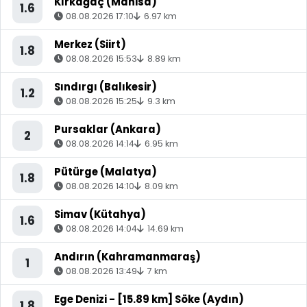
Kırkağaç (Manisa)
1.6
08.08.2026 17:10
6.97 km
Merkez (Siirt)
1.8
08.08.2026 15:53
8.89 km
Sındırgı (Balıkesir)
1.2
08.08.2026 15:25
9.3 km
Pursaklar (Ankara)
2
08.08.2026 14:14
6.95 km
Pütürge (Malatya)
1.8
08.08.2026 14:10
8.09 km
Simav (Kütahya)
1.6
08.08.2026 14:04
14.69 km
Andırın (Kahramanmaraş)
1
08.08.2026 13:49
7 km
Ege Denizi - [15.89 km] Söke (Aydın)
1.8