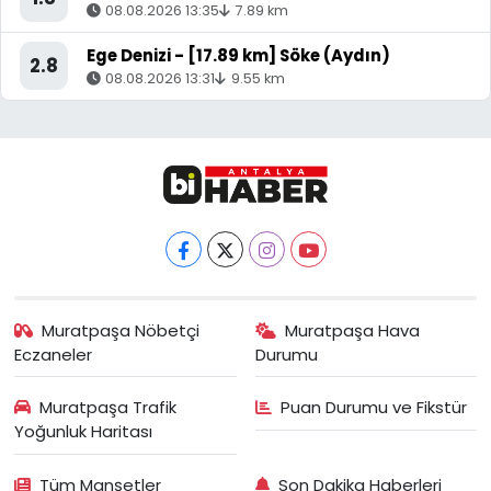
08.08.2026 13:35
7.89 km
Ege Denizi - [17.89 km] Söke (Aydın)
2.8
08.08.2026 13:31
9.55 km
Muratpaşa Nöbetçi
Muratpaşa Hava
Eczaneler
Durumu
Muratpaşa Trafik
Puan Durumu ve Fikstür
Yoğunluk Haritası
Tüm Manşetler
Son Dakika Haberleri