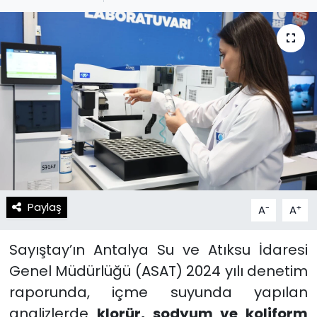
Spor
Teknoloji
Teknoloji
Yaşam
Resmi İlanlar
Künye
Gizlilik Sözleşmesi
İletişim
Paylaş
-
+
A
A
Sayıştay’ın Antalya Su ve Atıksu İdaresi
Genel Müdürlüğü (ASAT) 2024 yılı denetim
raporunda, içme suyunda yapılan
analizlerde
klorür, sodyum ve koliform