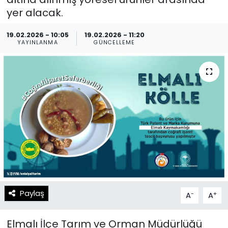
yer alacak.
Spor
Teknoloji
19.02.2026 - 10:05
19.02.2026 - 11:20
Teknoloji
Yaşam
YAYINLANMA
GÜNCELLEME
Resmi İlanlar
Künye
Gizlilik Sözleşmesi
İletişim
Paylaş
-
+
A
A
Elmalı İlçe Tarım ve Orman Müdürlüğü