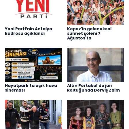
Yeni Parti’nin Antalya
Kepez'in geleneksel
kadrosu açıklandı
sünnet şöleni 7
Ağustos'ta
Hayatpark'ta açık hava
Altın Portakal'da jüri
sineması
koltuğunda Derviş Zaim