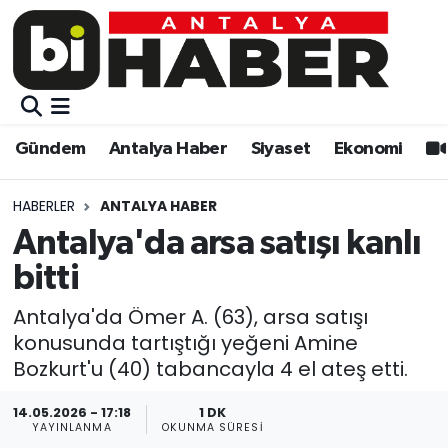
Gündem
Gündem
Muratpaşa Nöbetçi Eczaneler
Antalya Haber
Antalya Haber
Muratpaşa Hava Durumu
Gündem
Antalya Haber
Siyaset
Ekonomi
Siyaset
Siyaset
Muratpaşa Trafik Yoğunluk Haritası
HABERLER
ANTALYA HABER
Ekonomi
Eğitim
Süper Lig Puan Durumu ve Fikstür
Antalya'da arsa satışı kanlı
bitti
Video
Ekonomi
Tüm Manşetler
Antalya'da Ömer A. (63), arsa satışı
Eğitim
Kültür-sanat
Son Dakika Haberleri
konusunda tartıştığı yeğeni Amine
Bozkurt'u (40) tabancayla 4 el ateş etti.
Kültür-sanat
Sağlık
Haber Arşivi
14.05.2026 - 17:18
1 DK
YAYINLANMA
OKUNMA SÜRESI
Sağlık
Spor