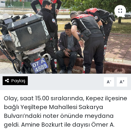
Spor
Teknoloji
Teknoloji
Yaşam
Resmi İlanlar
Künye
Gizlilik Sözleşmesi
İletişim
Paylaş
-
+
A
A
Olay, saat 15.00 sıralarında, Kepez ilçesine
bağlı Yeşiltepe Mahallesi Sakarya
Bulvarı’ndaki noter önünde meydana
geldi. Amine Bozkurt ile dayısı Ömer A.