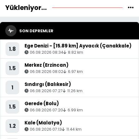
Yükleniyor...
SON DEPREMLER
Ege Denizi - [15.89 km] Ayvacık (Çanakkale)
1.8
06.08.2026 08:34
8.82 km
Merkez (Erzincan)
1.5
06.08.2026 08:02
6.97 km
Sındırgı (Balıkesir)
1
06.08.2026 07:27
11.26 km
Gerede (Bolu)
1.5
06.08.2026 07:20
6.99 km
Kale (Malatya)
1.2
06.08.2026 07:13
11.44 km