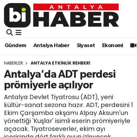
Gündem
Gündem
Muratpaşa Nöbetçi Eczaneler
Antalya Haber
Antalya Haber
Muratpaşa Hava Durumu
Gündem
Antalya Haber
Siyaset
Ekonomi
Siyaset
Siyaset
Muratpaşa Trafik Yoğunluk Haritası
HABERLER
ANTALYA ETKINLIK REHBERI
Ekonomi
Eğitim
Süper Lig Puan Durumu ve Fikstür
Antalya'da ADT perdesi
prömiyerle açılıyor
Video
Ekonomi
Tüm Manşetler
Antalya Devlet Tiyatrosu (ADT), yeni
Eğitim
Kültür-sanat
Son Dakika Haberleri
kültür-sanat sezona hazır. ADT, perdesini 1
Ekim Çarşamba akşamı Alpay Aksum'un
Kültür-sanat
Sağlık
Haber Arşivi
yönettiği 'Kuşlar' isimli eserin prömiyeriyle
açacak. Tiyatroseverler, ekim ayı
Sağlık
Spor
içerisinde dört farklı oyun izleyecek.