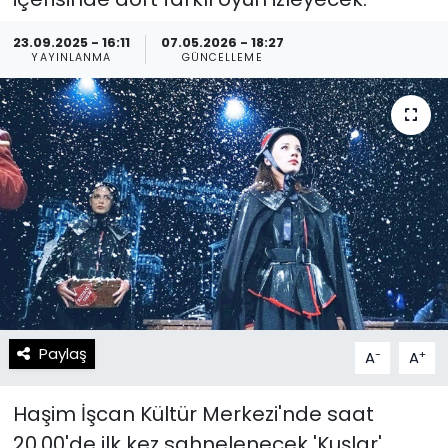
Spor
Teknoloji
23.09.2025 - 16:11
07.05.2026 - 18:27
YAYINLANMA
GÜNCELLEME
Teknoloji
Yaşam
Resmi İlanlar
Künye
Gizlilik Sözleşmesi
İletişim
Paylaş
-
+
A
A
Haşim İşcan Kültür Merkezi'nde saat
20.00'de ilk kez sahnelenecek 'Kuşlar'