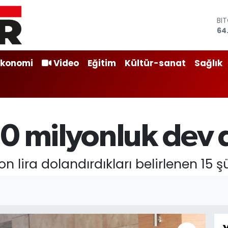
BI
64
DO
47
EU
Ekonomi
Video
Eğitim
Kültür-sanat
Sağlık
55
ST
64
GR
65
Bİ
0 milyonluk dev d
13
on lira dolandırdıkları belirlenen 15 