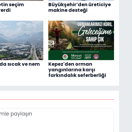
tin seçim
Büyükşehir’den üreticiye
verdi
makine desteği
da sıcak ve nem
Kepez'den orman
yangınlarına karşı
farkındalık seferberliği