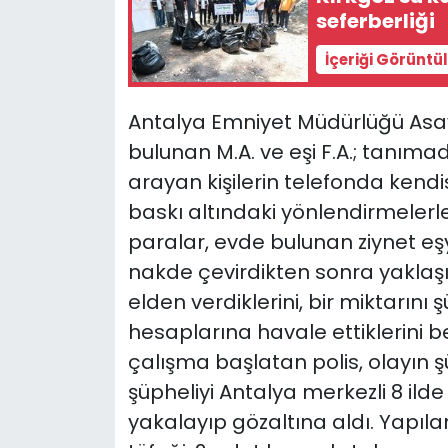
seferberliği
İçeriği Görüntü
Antalya Emniyet Müdürlüğü As
bulunan M.A. ve eşi F.A.; tanımadı
arayan kişilerin telefonda kendi
baskı altındaki yönlendirmeler
paralar, evde bulunan ziynet eşy
nakde çevirdikten sonra yaklaşık
elden verdiklerini, bir miktarını
hesaplarına havale ettiklerini be
çalışma başlatan polis, olayın ş
şüpheliyi Antalya merkezli 8 il
yakalayıp gözaltına aldı. Yapıl