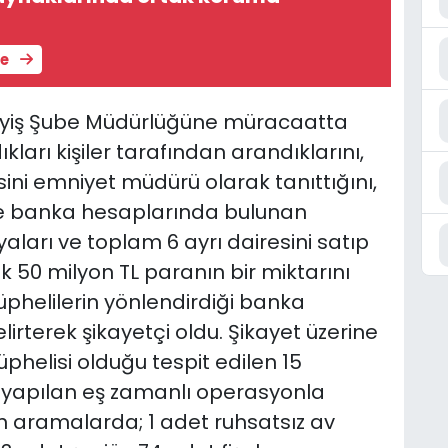
le
ayiş Şube Müdürlüğüne müracaatta
kları kişiler tarafından arandıklarını,
sini emniyet müdürü olarak tanıttığını,
le banka hesaplarında bulunan
aları ve toplam 6 ayrı dairesini satıp
 50 milyon TL paranın bir miktarını
 şüphelilerin yönlendirdiği banka
lirterek şikayetçi oldu. Şikayet üzerine
üphelisi olduğu tespit edilen 15
de yapılan eş zamanlı operasyonla
an aramalarda; 1 adet ruhsatsız av