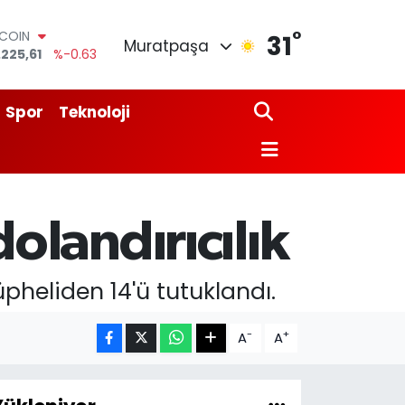
°
TCOIN
31
Muratpaşa
.225,61
%-0.63
LAR
,7143
%0.16
RO
Spor
Teknoloji
,0317
%-0.02
ERLİN
,2463
%0.07
AM ALTIN
74.81
%1.44
ST100
olandırıcılık
.799
%70
şüpheliden 14'ü tutuklandı.
-
+
A
A