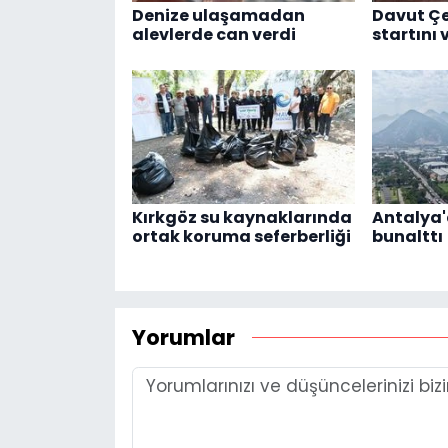
Denize ulaşamadan
Davut Çe
alevlerde can verdi
startını 
Kırkgöz su kaynaklarında
Antalya'
ortak koruma seferberliği
bunalttı
Yorumlar