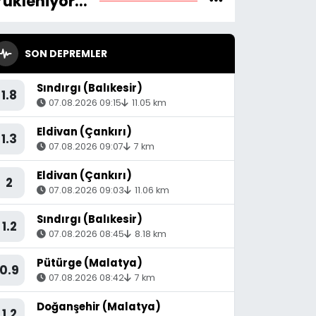
Yükleniyor...
SON DEPREMLER
Sındırgı (Balıkesir)
1.8
07.08.2026 09:15
11.05 km
Eldivan (Çankırı)
1.3
07.08.2026 09:07
7 km
Eldivan (Çankırı)
2
07.08.2026 09:03
11.06 km
Sındırgı (Balıkesir)
1.2
07.08.2026 08:45
8.18 km
Pütürge (Malatya)
0.9
07.08.2026 08:42
7 km
Doğanşehir (Malatya)
1.2