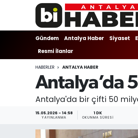
Gündem
Gündem
Muratpaşa Nöbetçi Eczaneler
Gündem
Antalya Haber
Siyaset
Antalya Haber
Antalya Haber
Muratpaşa Hava Durumu
Resmi İlanlar
Siyaset
Siyaset
Muratpaşa Trafik Yoğunluk Haritası
HABERLER
ANTALYA HABER
Ekonomi
Eğitim
Süper Lig Puan Durumu ve Fikstür
Antalya’da 5
Video
Ekonomi
Tüm Manşetler
Antalya'da bir çifti 50 mily
Eğitim
Kültür-sanat
Son Dakika Haberleri
15.05.2026 - 14:58
1 DK
Kültür-sanat
Sağlık
Haber Arşivi
YAYINLANMA
OKUNMA SÜRESI
Sağlık
Spor