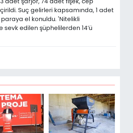
 3 adet şarjör, 74 adet fişek, cep
çirildi. Suç gelirleri kapsamında, 1 adet
 paraya el konuldu. 'Nitelikli
e sevk edilen şüphelilerden 14’ü