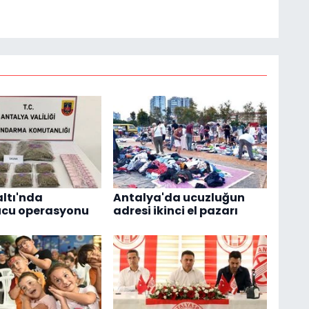
ltı'nda
Antalya'da ucuzluğun
ucu operasyonu
adresi ikinci el pazarı