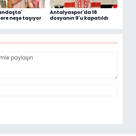
andaşta'
Antalyaspor'da 16
ere neşe taşıyor
dosyanın 9'u kapatıldı