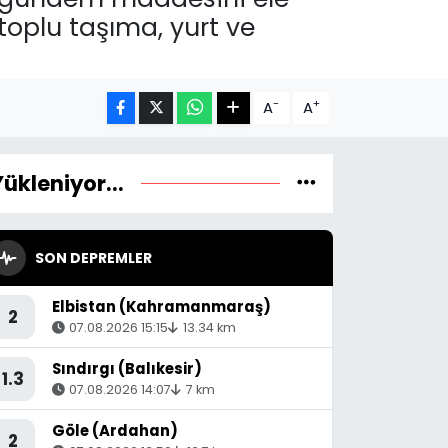
 toplu taşıma, yurt ve
-
+
A
A
Yükleniyor...
SON DEPREMLER
Elbistan (Kahramanmaraş)
2
07.08.2026 15:15
13.34 km
Sındırgı (Balıkesir)
1.3
07.08.2026 14:07
7 km
Göle (Ardahan)
2