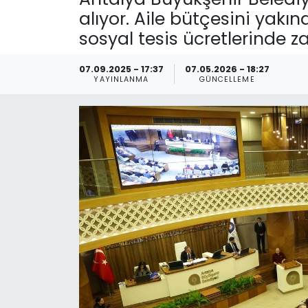
alıyor. Aile bütçesini yakın
Spor
Teknoloji
sosyal tesis ücretlerinde zam
Teknoloji
Yaşam
07.09.2025 - 17:37
07.05.2026 - 18:27
YAYINLANMA
GÜNCELLEME
Resmi İlanlar
Künye
Gizlilik Sözleşmesi
İletişim