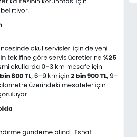
et kalitesinin korunması için
elirtiyor.
m
cesinde okul servisleri için de yeni
n teklifine göre servis ücretlerine
%25
esmi okullarda 0–3 km mesafe için
 bin 800 TL
, 6–9 km için
2 bin 900 TL
, 9–
kilometre üzerindeki mesafeler için
örülüyor.
olda
ndirme gündeme alındı. Esnaf