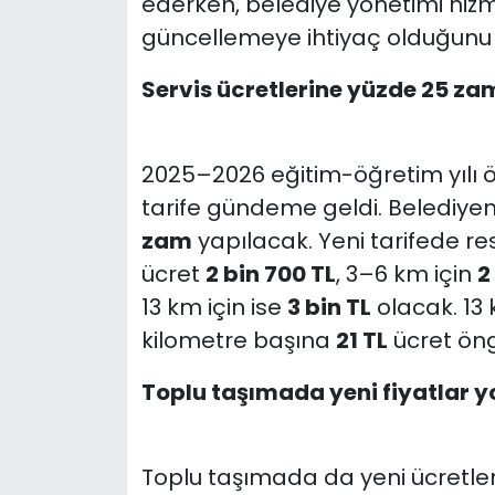
ederken, belediye yönetimi hizm
güncellemeye ihtiyaç olduğunu b
Servis ücretlerine yüzde 25 za
2025–2026 eğitim-öğretim yılı ön
tarife gündeme geldi. Belediyeni
zam
yapılacak. Yeni tarifede r
ücret
2 bin 700 TL
, 3–6 km için
2
13 km için ise
3 bin TL
olacak. 13 
kilometre başına
21 TL
ücret öng
Toplu taşımada yeni fiyatlar y
Toplu taşımada da yeni ücretle