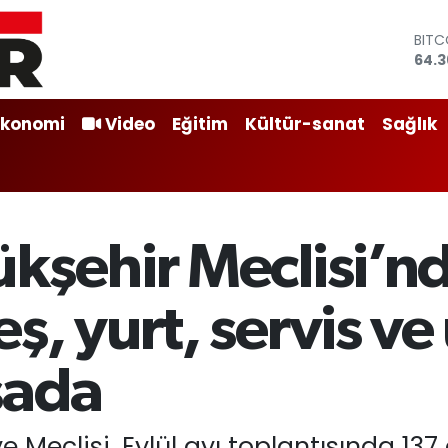
BITC
64.3
DOL
47,
EUR
Ekonomi
Video
Eğitim
Kültür-sanat
Sağlık
55,0
STER
64,1
GRAM
6618
BİST
kşehir Meclisi’n
13.8
, yurt, servis ve
sada
e Meclisi, Eylül ayı toplantısında 1