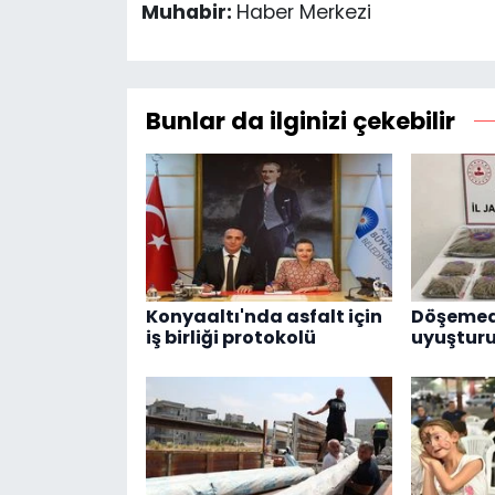
Muhabir:
Haber Merkezi
Bunlar da ilginizi çekebilir
Konyaaltı'nda asfalt için
Döşemea
iş birliği protokolü
uyuştur