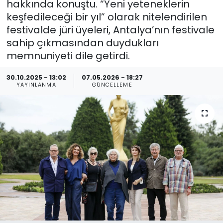
hakkında konuştu. “Yeni yeteneklerin
keşfedileceği bir yıl” olarak nitelendirilen
Spor
Teknoloji
festivalde jüri üyeleri, Antalya’nın festivale
sahip çıkmasından duydukları
Teknoloji
Yaşam
memnuniyeti dile getirdi.
Resmi İlanlar
Künye
30.10.2025 - 13:02
07.05.2026 - 18:27
YAYINLANMA
GÜNCELLEME
Gizlilik Sözleşmesi
İletişim