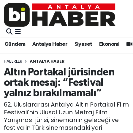
Gündem
Gündem
Muratpaşa Nöbetçi Eczaneler
Antalya Haber
Antalya Haber
Muratpaşa Hava Durumu
Gündem
Antalya Haber
Siyaset
Ekonomi
Siyaset
Siyaset
Muratpaşa Trafik Yoğunluk Haritası
HABERLER
ANTALYA HABER
Ekonomi
Eğitim
Süper Lig Puan Durumu ve Fikstür
Altın Portakal jürisinden
ortak mesaj: “Festival
Video
Ekonomi
Tüm Manşetler
yalnız bırakılmamalı”
Eğitim
Kültür-sanat
Son Dakika Haberleri
62. Uluslararası Antalya Altın Portakal Film
Festivali’nin Ulusal Uzun Metraj Film
Kültür-sanat
Sağlık
Haber Arşivi
Yarışması jürisi, sinemanın geleceği ve
festivalin Türk sinemasındaki yeri
Sağlık
Spor