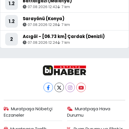
Battalgazi (Malatya)
1.2
07.08.2026 12:42
7 km
Sarayönü (Konya)
1.2
07.08.2026 12:28
7 km
Acıgöl - [06.73 km] Çardak (Denizli)
2
07.08.2026 12:24
7 km
Muratpaşa Nöbetçi
Muratpaşa Hava
Eczaneler
Durumu
Muratpaşa Trafik
Puan Durumu ve Fikstür