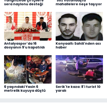
Yangınzede çiftçilere
'Söz Vatandaşta'
sera naylonu desteği
mahallelere neşe taşıyor
Antalyaspor'da 16
Konyaaltı Sahili'nden acı
dosyanın 9'u kapatıldı
haber
6 yaşındaki Yasin 6
Serik'te kaza: 8'i turist 10
metrelik kuyuya düştü
yaralı