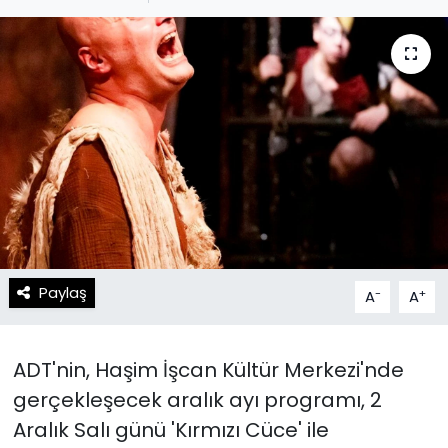
Spor
Teknoloji
Teknoloji
Yaşam
Resmi İlanlar
Künye
Gizlilik Sözleşmesi
İletişim
Paylaş
-
+
A
A
ADT'nin, Haşim İşcan Kültür Merkezi'nde
gerçekleşecek aralık ayı programı, 2
Aralık Salı günü 'Kırmızı Cüce' ile