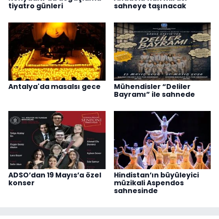
tiyatro günleri
sahneye taşınacak
Antalya'da masalsı gece
Mühendisler “Deliler
Bayramı” ile sahnede
ADSO’dan 19 Mayıs’a özel
Hindistan’ın büyüleyici
konser
müzikali Aspendos
sahnesinde