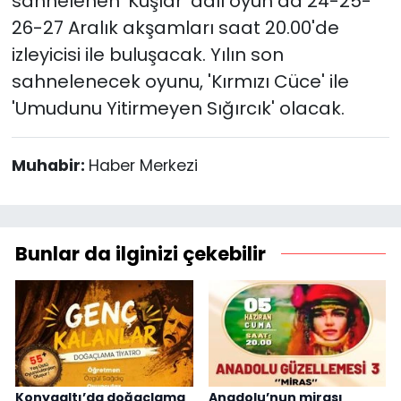
sahnelenen 'Kuşlar' adlı oyun da 24-25-
26-27 Aralık akşamları saat 20.00'de
izleyicisi ile buluşacak. Yılın son
sahnelenecek oyunu, 'Kırmızı Cüce' ile
'Umudunu Yitirmeyen Sığırcık' olacak.
Muhabir:
Haber Merkezi
Bunlar da ilginizi çekebilir
Konyaaltı’da doğaçlama
Anadolu’nun mirası