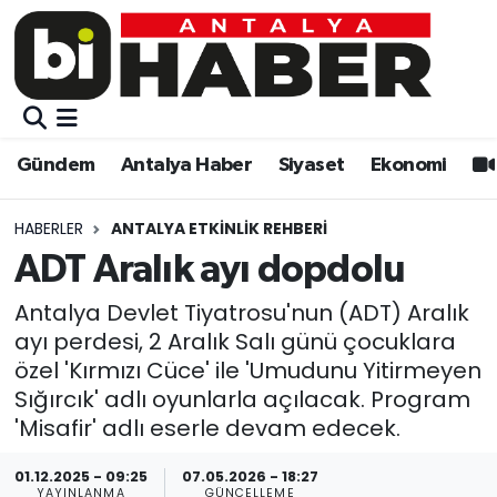
Gündem
Gündem
Muratpaşa Nöbetçi Eczaneler
Antalya Haber
Antalya Haber
Muratpaşa Hava Durumu
Gündem
Antalya Haber
Siyaset
Ekonomi
Siyaset
Siyaset
Muratpaşa Trafik Yoğunluk Haritası
HABERLER
ANTALYA ETKINLIK REHBERI
Ekonomi
Eğitim
Süper Lig Puan Durumu ve Fikstür
ADT Aralık ayı dopdolu
Video
Ekonomi
Tüm Manşetler
Antalya Devlet Tiyatrosu'nun (ADT) Aralık
ayı perdesi, 2 Aralık Salı günü çocuklara
Eğitim
Kültür-sanat
Son Dakika Haberleri
özel 'Kırmızı Cüce' ile 'Umudunu Yitirmeyen
Sığırcık' adlı oyunlarla açılacak. Program
Kültür-sanat
Sağlık
Haber Arşivi
'Misafir' adlı eserle devam edecek.
01.12.2025 - 09:25
07.05.2026 - 18:27
Sağlık
Spor
YAYINLANMA
GÜNCELLEME