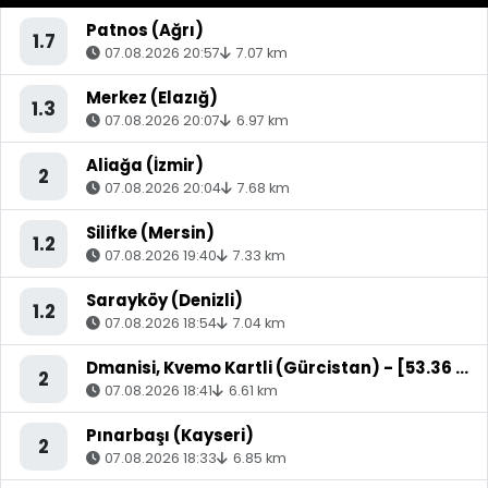
Patnos (Ağrı)
1.7
07.08.2026 20:57
7.07 km
Merkez (Elazığ)
1.3
07.08.2026 20:07
6.97 km
Aliağa (İzmir)
2
07.08.2026 20:04
7.68 km
Silifke (Mersin)
1.2
07.08.2026 19:40
7.33 km
Sarayköy (Denizli)
1.2
07.08.2026 18:54
7.04 km
Dmanisi, Kvemo Kartli (Gürcistan) - [53.36 km] Akyaka (Kars)
2
07.08.2026 18:41
6.61 km
Pınarbaşı (Kayseri)
2
07.08.2026 18:33
6.85 km