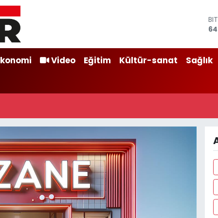
BI
64
DO
47
E
Ekonomi
Video
Eğitim
Kültür-sanat
Sağlık
55
ST
64
GR
65
Bİ
13