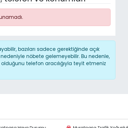
lunamadı.
bilir, bazıları sadece gerektiğinde açık
 nedeniyle nöbete gelemeyebilir. Bu nedenle,
lduğunu telefon aracılığıyla teyit etmeniz
ratpaşa Hava Durumu
Muratpaşa Trafik Yoğunlu