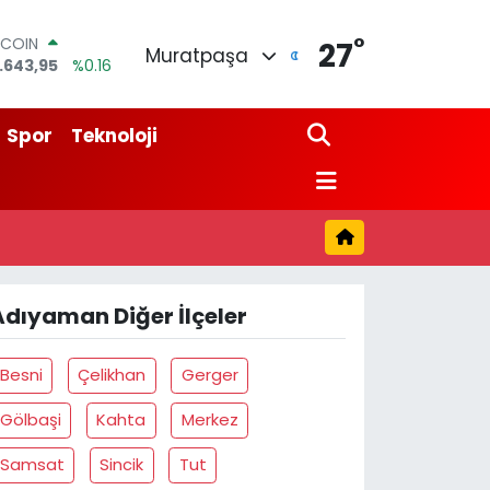
°
TCOIN
27
Muratpaşa
.643,95
%0.16
LAR
,6704
%0
URO
Spor
Teknoloji
,0406
%-0.08
ERLİN
,2143
%0
AM ALTIN
00.87
%0.12
ST100
.799
%70
Adıyaman Diğer İlçeler
Besni
Çelikhan
Gerger
Gölbaşi
Kahta
Merkez
Samsat
Sincik
Tut