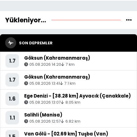
Yükleniyor...
SON DEPREMLER
Göksun (Kahramanmaraş)
1.7
05.08.2026 14:20
7 km
Göksun (Kahramanmaraş)
1.7
05.08.2026 13:41
7.1 km
Ege Denizi - [38.28 km] Ayvacık (Çanakkale)
1.6
05.08.2026 13:07
8.05 km
Salihli (Manisa)
1.1
05.08.2026 12:57
6.82 km
Van Gölü - [02.69 km] Tuşba (Van)
1.5