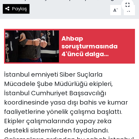
Paylaş
-
+
A
A
Spor
Teknoloji
Teknoloji
Yaşam
Ahbap
Resmi İlanlar
Künye
soruşturmasında
4'üncü dalga
Gizlilik Sözleşmesi
operasyon
İstanbul emniyeti Siber Suçlarla
İletişim
Mücadele Şube Müdürlüğü ekipleri,
İstanbul Cumhuriyet Başsavcılığı
koordinesinde yasa dışı bahis ve kumar
faaliyetlerine yönelik çalışma başlattı.
Ekipler çalışmalarında yapay zeka
destekli sistemlerden faydalandı.