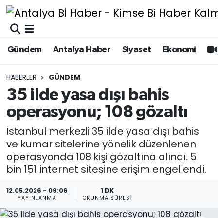
Gündem
Gündem
Muratpaşa Nöbetçi Eczaneler
Gündem
Antalya Haber
Siyaset
Ekonomi
Antalya Haber
Antalya Haber
Muratpaşa Hava Durumu
HABERLER
GÜNDEM
Siyaset
Siyaset
Muratpaşa Trafik Yoğunluk Haritası
35 ilde yasa dışı bahis
operasyonu; 108 gözaltı
Ekonomi
Eğitim
Süper Lig Puan Durumu ve Fikstür
İstanbul merkezli 35 ilde yasa dışı bahis
Video
Ekonomi
Tüm Manşetler
ve kumar sitelerine yönelik düzenlenen
operasyonda 108 kişi gözaltına alındı. 5
Eğitim
Kültür-sanat
Son Dakika Haberleri
bin 151 internet sitesine erişim engellendi.
Kültür-sanat
Sağlık
Haber Arşivi
12.05.2026 - 09:06
1 DK
YAYINLANMA
OKUNMA SÜRESI
Sağlık
Spor