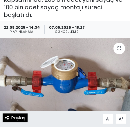
100 bin adet sayaç montajı süreci
Spor
Teknoloji
başlatıldı.
Teknoloji
Yaşam
22.08.2025 - 14:34
07.05.2026 - 18:27
YAYINLANMA
GÜNCELLEME
Resmi İlanlar
Künye
Gizlilik Sözleşmesi
İletişim
Paylaş
-
+
A
A