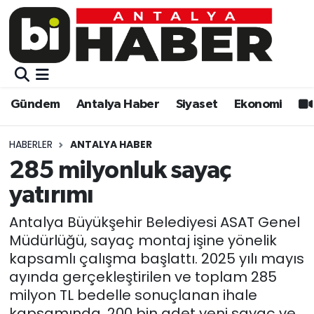
Gündem
Gündem
Muratpaşa Nöbetçi Eczaneler
Antalya Haber
Antalya Haber
Muratpaşa Hava Durumu
Gündem
Antalya Haber
Siyaset
Ekonomi
Siyaset
Siyaset
Muratpaşa Trafik Yoğunluk Haritası
HABERLER
ANTALYA HABER
Ekonomi
Eğitim
Süper Lig Puan Durumu ve Fikstür
285 milyonluk sayaç
yatırımı
Video
Ekonomi
Tüm Manşetler
Antalya Büyükşehir Belediyesi ASAT Genel
Eğitim
Kültür-sanat
Son Dakika Haberleri
Müdürlüğü, sayaç montaj işine yönelik
kapsamlı çalışma başlattı. 2025 yılı mayıs
Kültür-sanat
Sağlık
Haber Arşivi
ayında gerçekleştirilen ve toplam 285
milyon TL bedelle sonuçlanan ihale
Sağlık
Spor
kapsamında, 200 bin adet yeni sayaç ve