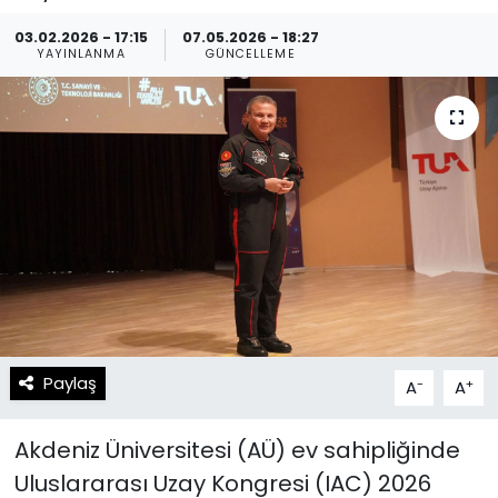
Spor
Teknoloji
03.02.2026 - 17:15
07.05.2026 - 18:27
YAYINLANMA
GÜNCELLEME
Teknoloji
Yaşam
Resmi İlanlar
Künye
Gizlilik Sözleşmesi
İletişim
Paylaş
-
+
A
A
Akdeniz Üniversitesi (AÜ) ev sahipliğinde
Uluslararası Uzay Kongresi (IAC) 2026