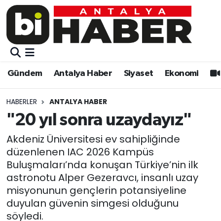
Gündem
Gündem
Muratpaşa Nöbetçi Eczaneler
Antalya Haber
Antalya Haber
Muratpaşa Hava Durumu
Gündem
Antalya Haber
Siyaset
Ekonomi
Siyaset
Siyaset
Muratpaşa Trafik Yoğunluk Haritası
HABERLER
ANTALYA HABER
Ekonomi
Eğitim
Süper Lig Puan Durumu ve Fikstür
"20 yıl sonra uzaydayız"
Video
Ekonomi
Tüm Manşetler
Akdeniz Üniversitesi ev sahipliğinde
düzenlenen IAC 2026 Kampüs
Eğitim
Kültür-sanat
Son Dakika Haberleri
Buluşmaları’nda konuşan Türkiye’nin ilk
astronotu Alper Gezeravcı, insanlı uzay
Kültür-sanat
Sağlık
Haber Arşivi
misyonunun gençlerin potansiyeline
duyulan güvenin simgesi olduğunu
Sağlık
Spor
söyledi.