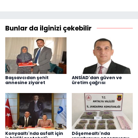
Bunlar da ilginizi çekebilir
Başsavcıdan şehit
ANSİAD'dan güven ve
annesine ziyaret
üretim çağrısı
Konyaaltı'nda asfalt için
Döşemealtı'nda