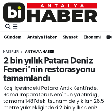
Gündem
Gündem
Muratpaşa Nöbetçi Eczaneler
Antalya Haber
Antalya Haber
Muratpaşa Hava Durumu
Gündem
Antalya Haber
Siyaset
Ekonomi
Siyaset
Siyaset
Muratpaşa Trafik Yoğunluk Haritası
HABERLER
ANTALYA HABER
Ekonomi
Eğitim
Süper Lig Puan Durumu ve Fikstür
2 bin yıllık Patara Deniz
Feneri'nin restorasyonu
Video
Ekonomi
Tüm Manşetler
tamamlandı
Eğitim
Kültür-sanat
Son Dakika Haberleri
Kaş ilçesindeki Patara Antik Kenti'nde,
Roma İmparatoru Nero'nun yaptırdığı,
Kültür-sanat
Sağlık
Haber Arşivi
tamamı 1481'deki tsunamide yıkılan 26,5
metre yüksekliğindeki 2 bin yıllık deniz
Sağlık
Spor