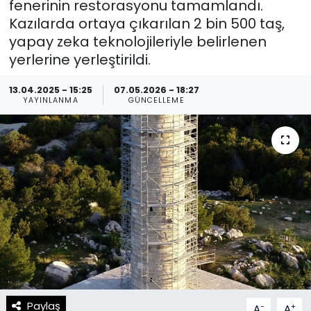
fenerinin restorasyonu tamamlandı.
Kazılarda ortaya çıkarılan 2 bin 500 taş,
Spor
Teknoloji
yapay zeka teknolojileriyle belirlenen
yerlerine yerleştirildi.
Teknoloji
Yaşam
13.04.2025 - 15:25
07.05.2026 - 18:27
Resmi İlanlar
Künye
YAYINLANMA
GÜNCELLEME
Gizlilik Sözleşmesi
İletişim
Paylaş
-
+
A
A