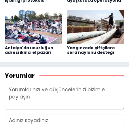
iş birliği protokolü
uyuşturucu operasyonu
Antalya'da ucuzluğun
Yangınzede çiftçilere
adresi ikinci el pazarı
sera naylonu desteği
Yorumlar