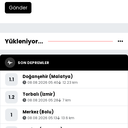
Gönder
Yükleniyor...
SON DEPREMLER
Doğanşehir (Malatya)
1.1
08.08.2026 05:40
12.23 km
Torbalı (İzmir)
1.2
08.08.2026 05:28
7 km
Merkez (Bolu)
1
08.08.2026 05:13
13.6 km