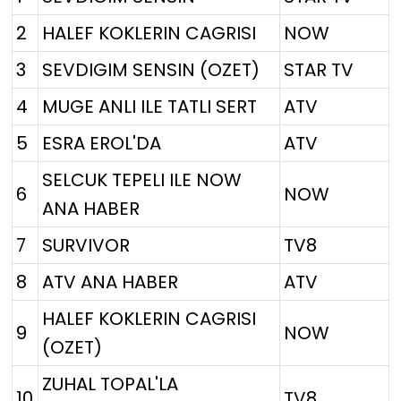
2
HALEF KOKLERIN CAGRISI
NOW
3
SEVDIGIM SENSIN (OZET)
STAR TV
4
MUGE ANLI ILE TATLI SERT
ATV
5
ESRA EROL'DA
ATV
SELCUK TEPELI ILE NOW
6
NOW
ANA HABER
7
SURVIVOR
TV8
8
ATV ANA HABER
ATV
HALEF KOKLERIN CAGRISI
9
NOW
(OZET)
ZUHAL TOPAL'LA
10
TV8