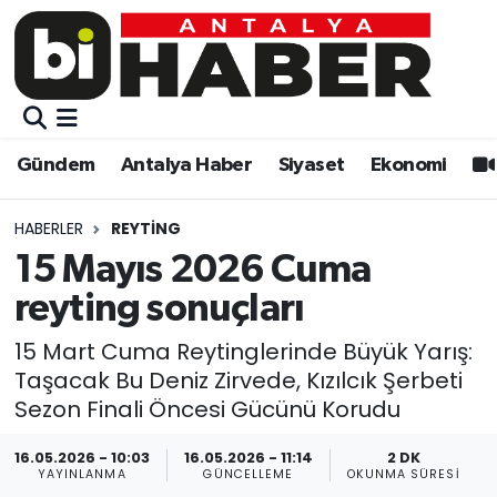
Gündem
Gündem
Muratpaşa Nöbetçi Eczaneler
Antalya Haber
Antalya Haber
Muratpaşa Hava Durumu
Gündem
Antalya Haber
Siyaset
Ekonomi
Siyaset
Siyaset
Muratpaşa Trafik Yoğunluk Haritası
HABERLER
REYTING
Ekonomi
Eğitim
Süper Lig Puan Durumu ve Fikstür
15 Mayıs 2026 Cuma
reyting sonuçları
Video
Ekonomi
Tüm Manşetler
15 Mart Cuma Reytinglerinde Büyük Yarış:
Eğitim
Kültür-sanat
Son Dakika Haberleri
Taşacak Bu Deniz Zirvede, Kızılcık Şerbeti
Sezon Finali Öncesi Gücünü Korudu
Kültür-sanat
Sağlık
Haber Arşivi
16.05.2026 - 10:03
16.05.2026 - 11:14
2 DK
YAYINLANMA
GÜNCELLEME
OKUNMA SÜRESI
Sağlık
Spor