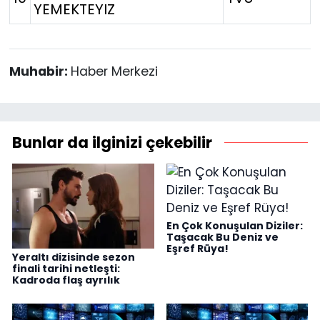
YEMEKTEYIZ
Muhabir:
Haber Merkezi
Bunlar da ilginizi çekebilir
En Çok Konuşulan Diziler:
Taşacak Bu Deniz ve
Eşref Rüya!
Yeraltı dizisinde sezon
finali tarihi netleşti:
Kadroda flaş ayrılık