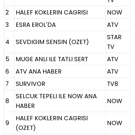
TV
2
HALEF KOKLERIN CAGRISI
NOW
3
ESRA EROL'DA
ATV
STAR
4
SEVDIGIM SENSIN (OZET)
TV
5
MUGE ANLI ILE TATLI SERT
ATV
6
ATV ANA HABER
ATV
7
SURVIVOR
TV8
SELCUK TEPELI ILE NOW ANA
8
NOW
HABER
HALEF KOKLERIN CAGRISI
9
NOW
(OZET)